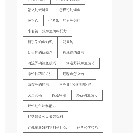
怎么钓鲢鳙鱼
怎样野钓鲫鱼
拉饵盘
排名第一的鲤鱼饵料
排名第一的鲫鱼饵料配方
新手学钓鱼知识
朝天钩
朝天钩的优缺点
棉线结的绑法
河流野钓鲫鱼技巧
河道野钓鲫鱼技巧
浮钓技巧和方法
翘嘴鱼怎么钓
翘嘴鱼的钓法
草鱼商品饵料哪款好
调灵调钝
跑铅钓法
路亚钓鱼技巧
野钓鲤鱼饵料配方
野钓鲫鱼公认最强饵料
钓翘嘴最好的饵料是什么
钓鱼必学技巧