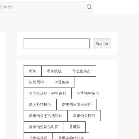
Search
串钩
串钩线组
什么鱼钩好
伊势尼钩
伊豆鱼钩
全国公认第一鲤鱼饵料
冬季钓鱼技巧
夏天野钓技巧
夏季钓鱼怎么好钓
夏季钓鱼怎么选钓位
夏季钓鱼技巧
夏季钓鱼最佳时间
并继竿
并继竿推荐
并继竿的优缺点