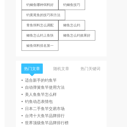
钓鲫鱼哪种饵料好
钓鲫鱼技巧
钓黄尾鱼的技巧和方法
青鱼饵料怎么调配
鲫鱼怎么钓
鲫鱼怎么钓上鱼快
鲫鱼怎么钓效果好
鲮鱼饵料排名第一
热门文章
随机文章
热门关键词
适合新手的钓鱼竿
自动弹簧鱼竿使用方法
美人鱼鱼竿怎么样
钓鱼动态表情包
日本二手鱼竿交易市场
台湾十大鱼竿品牌排行
世界顶级鱼竿品牌排行榜