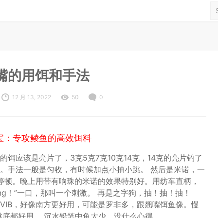
嘴的用饵和手法
12 月 13, 2022
50
0
宝：专攻鲮鱼的高效饵料
饵应该是亮片了，3克5克7克10克14克，14克的亮片钓了
。手法一般是匀收，有时候加点小抽小跳。 然后是米诺，一
停顿。晚上用带有响珠的米诺的效果特别好。用纺车直柄，
ng！”一口，那叫一个刺激。 再是之字狗，抽！抽！抽！
后VIB，好像南方更好用，可能是罗非多，跟翘嘴饵鱼像。慢
跳底都好用。 沉水铅笔中鱼太少，没什么心得。