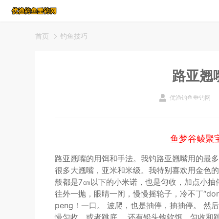
首页
钓鱼技巧
路亚翘
优渔钓鱼垂钓网
鱼梦谷鲮聚
路亚翘嘴的用饵和手法。我钓路亚翘嘴用的最多的
很多大翘嘴，亚米和米级。我特别喜欢用金色的
般都是7㎝以下的小米诺，也是匀收，加点小抽
往外一抛，眼睛一闭，慢慢摇轮子，冷不丁“do
peng！一口。 波爬，也是抽停，抽抽停。 然
慢匀收，或者跳底。 还有铅头钩软饵，匀收和