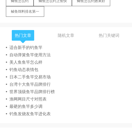
鲫鱼怎么钓
鲫鱼怎么钓上鱼快
鲫鱼怎么钓效果好
鲮鱼饵料排名第一
热门文章
随机文章
热门关键词
适合新手的钓鱼竿
自动弹簧鱼竿使用方法
美人鱼鱼竿怎么样
钓鱼动态表情包
日本二手鱼竿交易市场
台湾十大鱼竿品牌排行
世界顶级鱼竿品牌排行榜
渔网网目尺寸对照表
最硬的鱼竿多少调
钓鱼发烧友鱼竿进化表