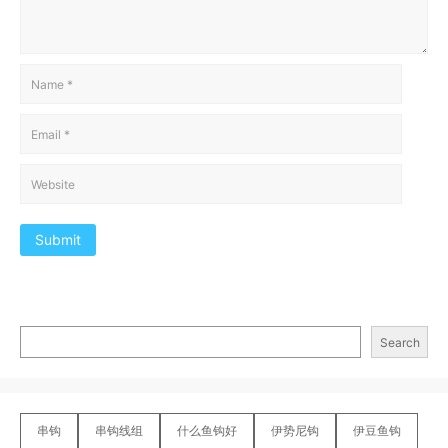
Submit
Search
串钩
串钩线组
什么鱼钩好
伊势尼钩
伊豆鱼钩