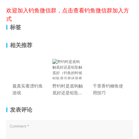
欢迎加入钓鱼微信群，点击查看钓鱼微信群加入方
式
标签
相关推荐
最真实看漂钓鱼
野钓时是底钩触
千里香钓鲫鱼使
游戏
底好还是铅坠触
用技巧
底好（钓鱼的时
候铅坠是沉底还
发表评论
是悬浮）