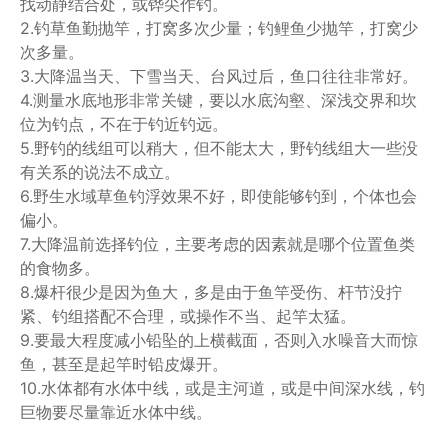
找动静结合处，或铧尖作钓。
2.钓草鱼勤抛竿，打窝多次少量；钓鲤鱼少抛竿，打窝少
次多量。
3.大降温当天、下雪当天、台风过后，鱼口往往非常好。
4.测量水底地形非常关键，要以水底沟壑、深浅交界和坎
位为钓点，不在于钓近钓远。
5.野钓的线组可以稍大，但不能太大，野钓线组大一些没
有关系的说法不成立。
6.野生水域草鱼钓浮效果不好，即使能够钓到，个体也会
偏小。
7.大降温前选择钓位，主要考虑的因素就是哪个位置鱼类
的食物多。
8.爆杆很少是因为鱼大，多是由于鱼竿受伤、杆节没拧
紧、钓组搭配不合理，或操作不当、起竿太猛。
9.要最大程度减小铅坠的上横截面，否则入水噪音大而惊
鱼，甚至是起竿时铅皮爆开。
10.水体都有水体中线，或是主河道，或是中间深水线，钓
巨物要尽量靠近水体中线。