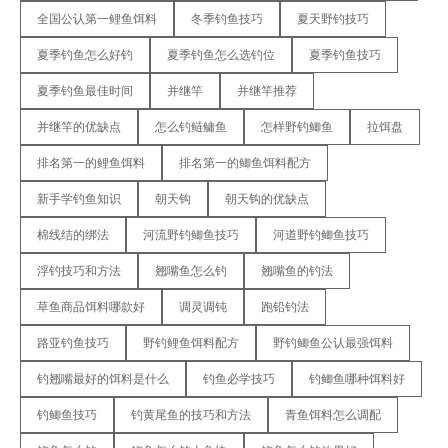
全国公认第一鲤鱼饵料
冬季钓鱼技巧
夏天野钓技巧
夏季钓鱼怎么好钓
夏季钓鱼怎么选钓位
夏季钓鱼技巧
夏季钓鱼最佳时间
并继竿
并继竿推荐
并继竿的优缺点
怎么钓鲢鳙鱼
怎样野钓鲫鱼
拉饵盘
排名第一的鲤鱼饵料
排名第一的鲫鱼饵料配方
新手学钓鱼知识
朝天钩
朝天钩的优缺点
棉线结的绑法
河流野钓鲫鱼技巧
河道野钓鲫鱼技巧
浮钓技巧和方法
翘嘴鱼怎么钓
翘嘴鱼的钓法
草鱼商品饵料哪款好
调灵调钝
跑铅钓法
路亚钓鱼技巧
野钓鲤鱼饵料配方
野钓鲫鱼公认最强饵料
钓翘嘴最好的饵料是什么
钓鱼必学技巧
钓鲫鱼哪种饵料好
钓鲫鱼技巧
钓黄尾鱼的技巧和方法
青鱼饵料怎么调配