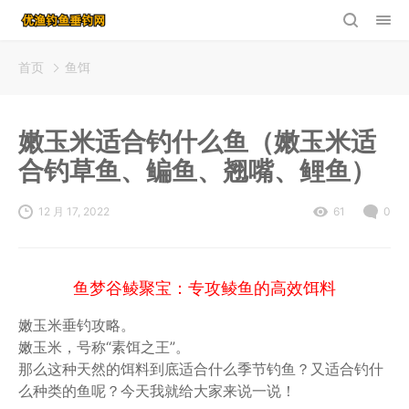
首页
鱼饵
嫩玉米适合钓什么鱼（嫩玉米适
合钓草鱼、鳊鱼、翘嘴、鲤鱼）
12 月 17, 2022
61
0
鱼梦谷鲮聚宝：专攻鲮鱼的高效饵料
嫩玉米垂钓攻略。
嫩玉米，号称“素饵之王”。
那么这种天然的饵料到底适合什么季节钓鱼？又适合钓什
么种类的鱼呢？今天我就给大家来说一说！