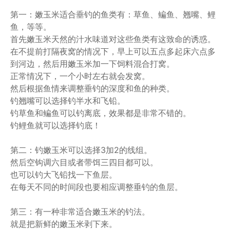
第一：嫩玉米适合垂钓的鱼类有：草鱼、鳊鱼、翘嘴、鲤
鱼，等等。
首先嫩玉米天然的汁水味道对这些鱼类有这致命的诱惑。
在不提前打隔夜窝的情况下，早上可以五点多起床六点多
到河边，然后用嫩玉米加一下饲料混合打窝。
正常情况下，一个小时左右就会发窝。
然后根据鱼情来调整垂钓的深度和鱼的种类。
钓翘嘴可以选择钓半水和飞铅。
钓草鱼和鳊鱼可以钓离底，效果都是非常不错的。
钓鲤鱼就可以选择钓底！
第二：钓嫩玉米可以选择3加2的线组。
然后空钩调六目或者带饵三四目都可以。
也可以钓大飞铅找一下鱼层。
在每天不同的时间段也要相应调整垂钓的鱼层。
第三：有一种非常适合嫩玉米的钓法。
就是把新鲜的嫩玉米剥下来。