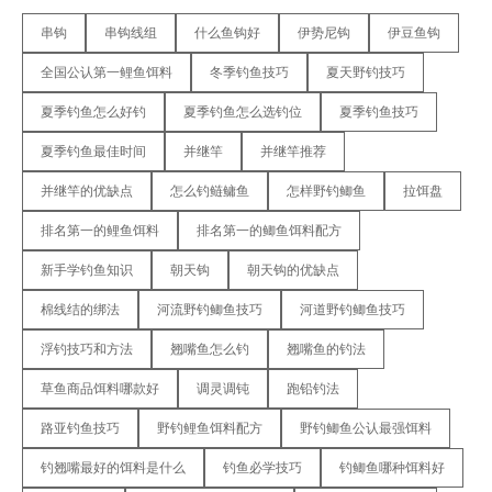
串钩
串钩线组
什么鱼钩好
伊势尼钩
伊豆鱼钩
全国公认第一鲤鱼饵料
冬季钓鱼技巧
夏天野钓技巧
夏季钓鱼怎么好钓
夏季钓鱼怎么选钓位
夏季钓鱼技巧
夏季钓鱼最佳时间
并继竿
并继竿推荐
并继竿的优缺点
怎么钓鲢鳙鱼
怎样野钓鲫鱼
拉饵盘
排名第一的鲤鱼饵料
排名第一的鲫鱼饵料配方
新手学钓鱼知识
朝天钩
朝天钩的优缺点
棉线结的绑法
河流野钓鲫鱼技巧
河道野钓鲫鱼技巧
浮钓技巧和方法
翘嘴鱼怎么钓
翘嘴鱼的钓法
草鱼商品饵料哪款好
调灵调钝
跑铅钓法
路亚钓鱼技巧
野钓鲤鱼饵料配方
野钓鲫鱼公认最强饵料
钓翘嘴最好的饵料是什么
钓鱼必学技巧
钓鲫鱼哪种饵料好