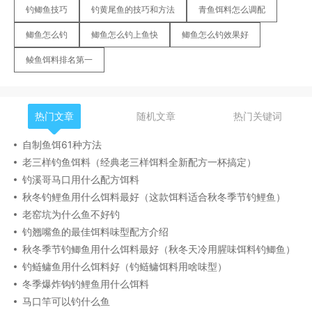
钓鲫鱼技巧
钓黄尾鱼的技巧和方法
青鱼饵料怎么调配
鲫鱼怎么钓
鲫鱼怎么钓上鱼快
鲫鱼怎么钓效果好
鲮鱼饵料排名第一
热门文章
随机文章
热门关键词
自制鱼饵61种方法
老三样钓鱼饵料（经典老三样饵料全新配方一杯搞定）
钓溪哥马口用什么配方饵料
秋冬钓鲤鱼用什么饵料最好（这款饵料适合秋冬季节钓鲤鱼）
老窑坑为什么鱼不好钓
钓翘嘴鱼的最佳饵料味型配方介绍
秋冬季节钓鲫鱼用什么饵料最好（秋冬天冷用腥味饵料钓鲫鱼）
钓鲢鳙鱼用什么饵料好（钓鲢鳙饵料用啥味型）
冬季爆炸钩钓鲤鱼用什么饵料
马口竿可以钓什么鱼