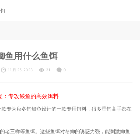
鱼饵
鲫鱼用什么鱼饵
11 月 25, 2023
31
0
宝：专攻鲮鱼的高效饵料
一款专为秋冬钓鲫鱼设计的一款专用饵料，很多垂钓高手都在
的老三样等鱼饵。这些鱼饵对冬鲫的诱惑力强，能刺激鲫鱼