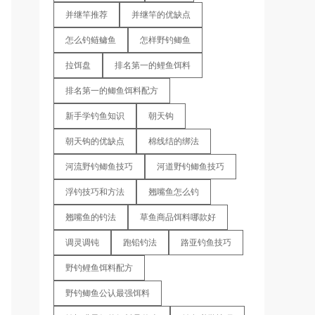
并继竿推荐
并继竿的优缺点
怎么钓鲢鳙鱼
怎样野钓鲫鱼
拉饵盘
排名第一的鲤鱼饵料
排名第一的鲫鱼饵料配方
新手学钓鱼知识
朝天钩
朝天钩的优缺点
棉线结的绑法
河流野钓鲫鱼技巧
河道野钓鲫鱼技巧
浮钓技巧和方法
翘嘴鱼怎么钓
翘嘴鱼的钓法
草鱼商品饵料哪款好
调灵调钝
跑铅钓法
路亚钓鱼技巧
野钓鲤鱼饵料配方
野钓鲫鱼公认最强饵料