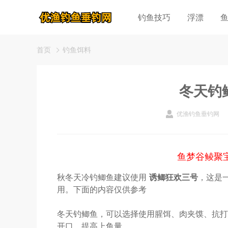
钓鱼技巧
浮漂
首页
钓鱼饵料
冬天钓
优渔钓鱼垂钓网
鱼梦谷鲮聚
秋冬天冷钓鲫鱼建议使用
诱鲫狂欢三号
，这是
用。下面的内容仅供参考
冬天钓鲫鱼，可以选择使用腥饵、肉夹馍、抗打
开口，提高上鱼量。