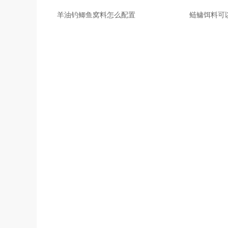
羊油钓鲫鱼窝料怎么配置
鲢鳙饵料可