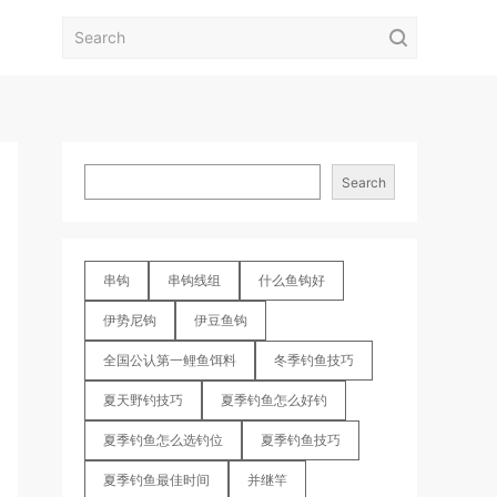
Search
串钩
串钩线组
什么鱼钩好
伊势尼钩
伊豆鱼钩
全国公认第一鲤鱼饵料
冬季钓鱼技巧
夏天野钓技巧
夏季钓鱼怎么好钓
夏季钓鱼怎么选钓位
夏季钓鱼技巧
夏季钓鱼最佳时间
并继竿