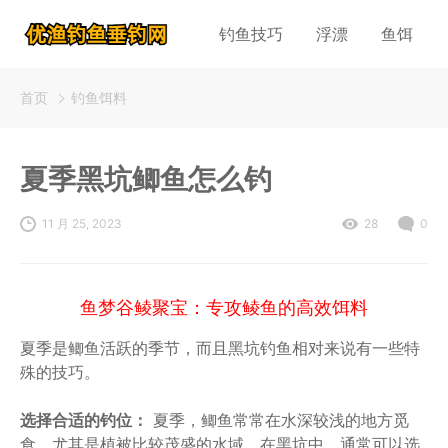
钓鱼技巧
浮漂
鱼饵
首页
钓鱼饵料
夏季黑坑鲫鱼怎么钓
11 月 25, 2023
28
0
鱼梦谷鲮聚宝：专攻鲮鱼的高效饵料
夏季是鲫鱼活跃的季节，而且黑坑钓鱼相对来说有一些特
殊的技巧。
选择合适的钓位：
夏季，鲫鱼常常在水深较浅的地方觅
食，尤其是植被比较茂盛的水域。在黑坑中，通常可以选