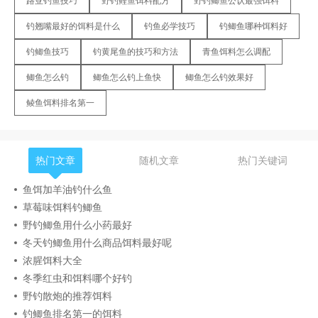
路亚钓鱼技巧
野钓鲤鱼饵料配方
野钓鲫鱼公认最强饵料
钓翘嘴最好的饵料是什么
钓鱼必学技巧
钓鲫鱼哪种饵料好
钓鲫鱼技巧
钓黄尾鱼的技巧和方法
青鱼饵料怎么调配
鲫鱼怎么钓
鲫鱼怎么钓上鱼快
鲫鱼怎么钓效果好
鲮鱼饵料排名第一
热门文章
随机文章
热门关键词
鱼饵加羊油钓什么鱼
草莓味饵料钓鲫鱼
野钓鲫鱼用什么小药最好
冬天钓鲫鱼用什么商品饵料最好呢
浓腥饵料大全
冬季红虫和饵料哪个好钓
野钓散炮的推荐饵料
钓鲫鱼排名第一的饵料