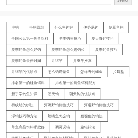
Search
串钩
串钩线组
什么鱼钩好
伊势尼钩
伊豆鱼钩
全国公认第一鲤鱼饵料
冬季钓鱼技巧
夏天野钓技巧
夏季钓鱼怎么好钓
夏季钓鱼怎么选钓位
夏季钓鱼技巧
夏季钓鱼最佳时间
并继竿
并继竿推荐
并继竿的优缺点
怎么钓鲢鳙鱼
怎样野钓鲫鱼
拉饵盘
排名第一的鲤鱼饵料
排名第一的鲫鱼饵料配方
新手学钓鱼知识
朝天钩
朝天钩的优缺点
棉线结的绑法
河流野钓鲫鱼技巧
河道野钓鲫鱼技巧
浮钓技巧和方法
翘嘴鱼怎么钓
翘嘴鱼的钓法
草鱼商品饵料哪款好
调灵调钝
跑铅钓法