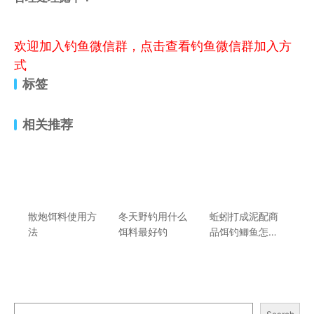
欢迎加入钓鱼微信群，点击查看钓鱼微信群加入方
式
标签
相关推荐
散炮饵料使用方
冬天野钓用什么
蚯蚓打成泥配商
法
饵料最好钓
品饵钓鲫鱼怎么
样