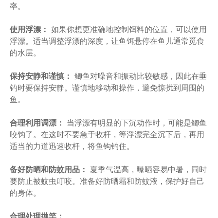
率。
使用浮漂：
如果你想更准确地控制饵料的位置，可以使用
浮漂。适当调整浮漂的深度，让鱼饵悬停在鱼儿通常觅食
的水层。
保持安静和谨慎：
鲫鱼对噪音和振动比较敏感，因此在垂
钓时要保持安静。谨慎地移动和操作，避免惊扰到周围的
鱼。
合理利用调漂：
当浮漂有明显的下沉动作时，可能是鲫鱼
咬钩了。在这时不要急于收杆，等浮漂完全沉下后，再用
适当的力道迅速收杆，将鱼钩钓住。
备好防晒和防蚊用品：
夏季气温高，曝晒容易中暑，同时
要防止被蚊虫叮咬。准备好防晒霜和防蚊液，保护好自己
的身体。
合理处理抛竿：