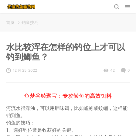
首页
钓鱼技巧
水比较浑在怎样的钓位上才可以
钓到鲫鱼？
12 月 25, 2022
42
0
鱼梦谷鲮聚宝：专攻鲮鱼的高效饵料
河流水很浑浊，可以用腥味饵，比如蚯蚓或蚊蛹，这样能
钓到鱼。
钓鱼的技巧：
1、选好钓位常是收获好的关键。