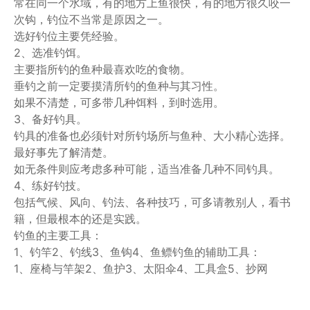
常在同一个水域，有的地方上鱼很快，有的地方很久咬一
次钩，钓位不当常是原因之一。
选好钓位主要凭经验。
2、选准钓饵。
主要指所钓的鱼种最喜欢吃的食物。
垂钓之前一定要摸清所钓的鱼种与其习性。
如果不清楚，可多带几种饵料，到时选用。
3、备好钓具。
钓具的准备也必须针对所钓场所与鱼种、大小精心选择。
最好事先了解清楚。
如无条件则应考虑多种可能，适当准备几种不同钓具。
4、练好钓技。
包括气候、风向、钓法、各种技巧，可多请教别人，看书
籍，但最根本的还是实践。
钓鱼的主要工具：
1、钓竿2、钓线3、鱼钩4、鱼鳔钓鱼的辅助工具：
1、座椅与竿架2、鱼护3、太阳伞4、工具盒5、抄网