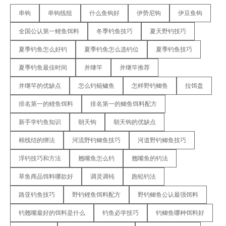
串钩
串钩线组
什么鱼钩好
伊势尼钩
伊豆鱼钩
全国公认第一鲤鱼饵料
冬季钓鱼技巧
夏天野钓技巧
夏季钓鱼怎么好钓
夏季钓鱼怎么选钓位
夏季钓鱼技巧
夏季钓鱼最佳时间
并继竿
并继竿推荐
并继竿的优缺点
怎么钓鲢鳙鱼
怎样野钓鲫鱼
拉饵盘
排名第一的鲤鱼饵料
排名第一的鲫鱼饵料配方
新手学钓鱼知识
朝天钩
朝天钩的优缺点
棉线结的绑法
河流野钓鲫鱼技巧
河道野钓鲫鱼技巧
浮钓技巧和方法
翘嘴鱼怎么钓
翘嘴鱼的钓法
草鱼商品饵料哪款好
调灵调钝
跑铅钓法
路亚钓鱼技巧
野钓鲤鱼饵料配方
野钓鲫鱼公认最强饵料
钓翘嘴最好的饵料是什么
钓鱼必学技巧
钓鲫鱼哪种饵料好