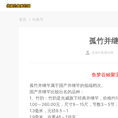
首页
钓鱼竿
孤竹并
优渔钓鱼垂钓网
鱼梦谷鲮聚
孤竹并继竿属于国产并继竿的低端档次。
国产并继竿比较出名的品种：
1、竹韵：竹韵是光威旗下经典并继竿，价格约1
1.00～260.00元，尺寸9～15尺，节数3～5
1.3毫米，元径8.5～1
1.9毫米，自重48～118克。