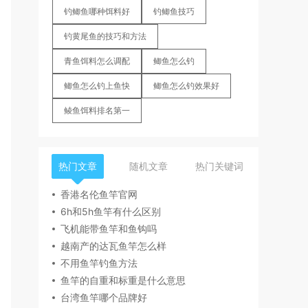
钓鲫鱼哪种饵料好
钓鲫鱼技巧
钓黄尾鱼的技巧和方法
青鱼饵料怎么调配
鲫鱼怎么钓
鲫鱼怎么钓上鱼快
鲫鱼怎么钓效果好
鲮鱼饵料排名第一
热门文章
随机文章
热门关键词
香港名伦鱼竿官网
6h和5h鱼竿有什么区别
飞机能带鱼竿和鱼钩吗
越南产的达瓦鱼竿怎么样
不用鱼竿钓鱼方法
鱼竿的自重和标重是什么意思
台湾鱼竿哪个品牌好