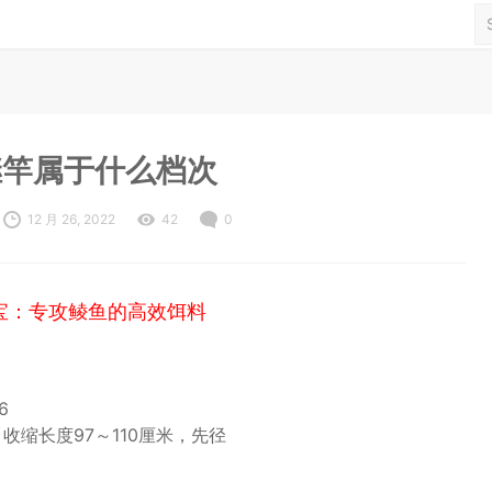
继竿属于什么档次
12 月 26, 2022
42
0
宝：专攻鲮鱼的高效饵料
6
节，收缩长度97～110厘米，先径