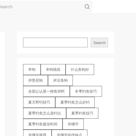
Search
串钩
串钩线组
什么鱼钩好
伊势尼钩
伊豆鱼钩
全国公认第一鲤鱼饵料
冬季钓鱼技巧
夏天野钓技巧
夏季钓鱼怎么好钓
夏季钓鱼怎么选钓位
夏季钓鱼技巧
夏季钓鱼最佳时间
并继竿
并继竿推荐
并继竿的优缺点