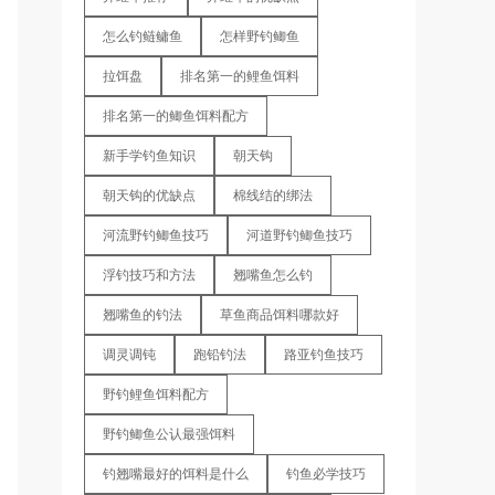
怎么钓鲢鳙鱼
怎样野钓鲫鱼
拉饵盘
排名第一的鲤鱼饵料
排名第一的鲫鱼饵料配方
新手学钓鱼知识
朝天钩
朝天钩的优缺点
棉线结的绑法
河流野钓鲫鱼技巧
河道野钓鲫鱼技巧
浮钓技巧和方法
翘嘴鱼怎么钓
翘嘴鱼的钓法
草鱼商品饵料哪款好
调灵调钝
跑铅钓法
路亚钓鱼技巧
野钓鲤鱼饵料配方
野钓鲫鱼公认最强饵料
钓翘嘴最好的饵料是什么
钓鱼必学技巧