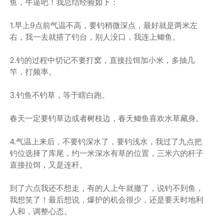
鱼，牛逼吧！我总结经验如下：
1.早上9点前气温不高，要钓稍微深点，最好就是两米左
右，我一去就搭了钓台，别人没口，我连上鲫鱼。
2.钓的过程中切记不要打窝，直接拉饵加小米，多抽几
竿，打频率。
3.钓鱼不钓草，等于瞎白跑。
春天一定要钓草边或者树枝边，春天鲫鱼喜欢水草藏身。
4.气温上来后，不要钓深水了，要钓浅水，我过了九点把
钓位选择了库尾，约一米深水有草的位置，三米六的杆子
直接拉饵，又是连杆。
到了六点我还不想走，有的人上午就撤了，说钓不到鱼，
我想笑了！最后想说，爆护的机会很少，还是要天时地利
人和，调整心态。