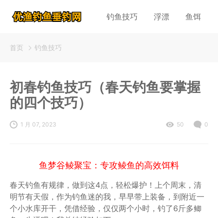
钓鱼技巧
浮漂
鱼饵
首页
钓鱼技巧
初春钓鱼技巧（春天钓鱼要掌握
的四个技巧）
1 月 07, 2023
50
0
鱼梦谷鲮聚宝：专攻鲮鱼的高效饵料
春天钓鱼有规律，做到这4点，轻松爆护！上个周末，清
明节有天假，作为钓鱼迷的我，早早带上装备，到附近一
个小水库开干，凭借经验，仅仅两个小时，钓了6斤多鲫