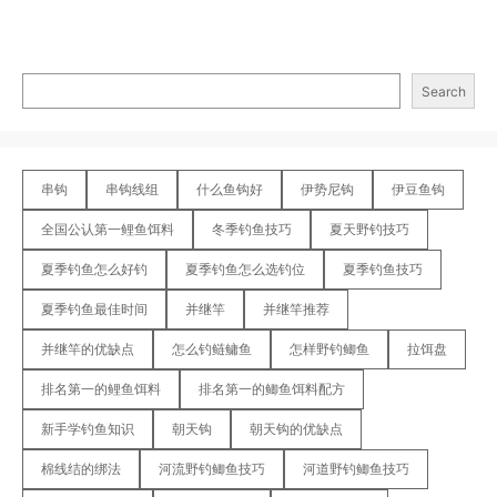
Search
串钩
串钩线组
什么鱼钩好
伊势尼钩
伊豆鱼钩
全国公认第一鲤鱼饵料
冬季钓鱼技巧
夏天野钓技巧
夏季钓鱼怎么好钓
夏季钓鱼怎么选钓位
夏季钓鱼技巧
夏季钓鱼最佳时间
并继竿
并继竿推荐
并继竿的优缺点
怎么钓鲢鳙鱼
怎样野钓鲫鱼
拉饵盘
排名第一的鲤鱼饵料
排名第一的鲫鱼饵料配方
新手学钓鱼知识
朝天钩
朝天钩的优缺点
棉线结的绑法
河流野钓鲫鱼技巧
河道野钓鲫鱼技巧