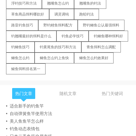
浮钓技巧和方法
翘嘴鱼怎么钓
翘嘴鱼的钓法
草鱼商品饵料哪款好
调灵调钝
跑铅钓法
路亚钓鱼技巧
野钓鲤鱼饵料配方
野钓鲫鱼公认最强饵料
钓翘嘴最好的饵料是什么
钓鱼必学技巧
钓鲫鱼哪种饵料好
钓鲫鱼技巧
钓黄尾鱼的技巧和方法
青鱼饵料怎么调配
鲫鱼怎么钓
鲫鱼怎么钓上鱼快
鲫鱼怎么钓效果好
鲮鱼饵料排名第一
热门文章
随机文章
热门关键词
适合新手的钓鱼竿
自动弹簧鱼竿使用方法
美人鱼鱼竿怎么样
钓鱼动态表情包