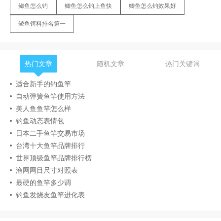
鲫鱼怎么钓
鲫鱼怎么钓上鱼快
鲫鱼怎么钓效果好
鲮鱼饵料排名第一
热门文章
随机文章
热门关键词
适合新手的钓鱼竿
自动弹簧鱼竿使用方法
美人鱼鱼竿怎么样
钓鱼动态表情包
日本二手鱼竿交易市场
台湾十大鱼竿品牌排行
世界顶级鱼竿品牌排行榜
渔网网目尺寸对照表
最硬的鱼竿多少调
钓鱼发烧友鱼竿进化表