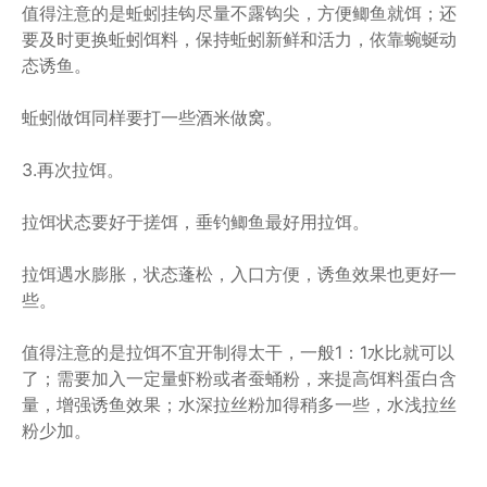
值得注意的是蚯蚓挂钩尽量不露钩尖，方便鲫鱼就饵；还
要及时更换蚯蚓饵料，保持蚯蚓新鲜和活力，依靠蜿蜒动
态诱鱼。
蚯蚓做饵同样要打一些酒米做窝。
3.再次拉饵。
拉饵状态要好于搓饵，垂钓鲫鱼最好用拉饵。
拉饵遇水膨胀，状态蓬松，入口方便，诱鱼效果也更好一
些。
值得注意的是拉饵不宜开制得太干，一般1：1水比就可以
了；需要加入一定量虾粉或者蚕蛹粉，来提高饵料蛋白含
量，增强诱鱼效果；水深拉丝粉加得稍多一些，水浅拉丝
粉少加。