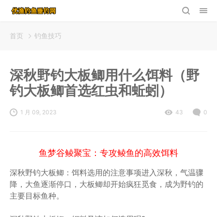
首页
钓鱼技巧
深秋野钓大板鲫用什么饵料（野
钓大板鲫首选红虫和蚯蚓）
1 月 09, 2023
43
0
鱼梦谷鲮聚宝：专攻鲮鱼的高效饵料
深秋野钓大板鲫：饵料选用的注意事项进入深秋，气温骤
降，大鱼逐渐停口，大板鲫却开始疯狂觅食，成为野钓的
主要目标鱼种。