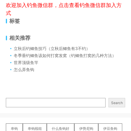
欢迎加入钓鱼微信群，点击查看钓鱼微信群加入方
式
标签
相关推荐
立秋后钓鲫鱼技巧（立秋后鲫鱼有3不钓）
冬季垂钓鲫鱼该如何打窝发窝（钓鲫鱼打窝的几种方法）
世界顶级鱼竿
怎么弄鱼钩
Search
串钩
串钩线组
什么鱼钩好
伊势尼钩
伊豆鱼钩