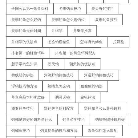
全国公认第一鲤鱼饵料
冬季钓鱼技巧
夏天野钓技巧
夏季钓鱼怎么好钓
夏季钓鱼怎么选钓位
夏季钓鱼技巧
夏季钓鱼最佳时间
并继竿
并继竿推荐
并继竿的优缺点
怎么钓鲢鳙鱼
怎样野钓鲫鱼
拉饵盘
排名第一的鲤鱼饵料
排名第一的鲫鱼饵料配方
新手学钓鱼知识
朝天钩
朝天钩的优缺点
棉线结的绑法
河流野钓鲫鱼技巧
河道野钓鲫鱼技巧
浮钓技巧和方法
翘嘴鱼怎么钓
翘嘴鱼的钓法
草鱼商品饵料哪款好
调灵调钝
跑铅钓法
路亚钓鱼技巧
野钓鲤鱼饵料配方
野钓鲫鱼公认最强饵料
钓翘嘴最好的饵料是什么
钓鱼必学技巧
钓鲫鱼哪种饵料好
钓鲫鱼技巧
钓黄尾鱼的技巧和方法
青鱼饵料怎么调配