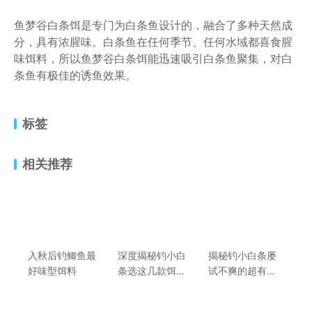
鱼梦谷白条饵是专门为白条鱼设计的，融合了多种天然成
分，具有浓腥味。白条鱼在任何季节、任何水域都喜食腥
味饵料，所以鱼梦谷白条饵能迅速吸引白条鱼聚集，对白
条鱼有极佳的诱鱼效果。
标签
相关推荐
入秋后钓鲫鱼最
深度揭秘钓小白
揭秘钓小白条屡
好味型饵料
条选这几款饵
试不爽的超有效
料，渔获爆护不
打窝料配方
是梦