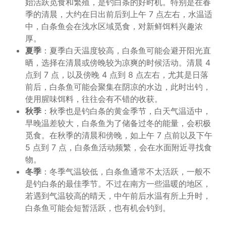
始活跃觅食和繁殖，是钓白条的好时机。特别是在春
季的清晨，大约在日出前后到上午 7 点左右，水温适
中，白条鱼会在浅水区域觅食，对新鲜饵料兴趣浓
厚。
夏季
：夏季白天温度较高，白条鱼可能会避开阳光直
晒，选择在清晨或傍晚较为凉爽的时候活动。清晨 4
点到 7 点，以及傍晚 4 点到 8 点左右，尤其是日落
前后，白条鱼可能会聚集在阴凉的水边，此时出钓，
使用腥味饵料，往往会有不错的收获。
秋季
：秋季也是钓白条的黄金季节，白天气温适中，
早晚温差较大，白条鱼为了储备过冬的能量，会积极
觅食。在秋季的清晨和傍晚，如上午 7 点前以及下午
5 点到 7 点，白条鱼活动频繁，会在水面附近寻找食
物。
冬季
：冬季气温较低，白条鱼通常不太活跃，一般不
是钓白条的最佳季节。不过在南方一些温暖的地区，
若遇到气温较高的晴天，中午前后水温有所上升时，
白条鱼可能会短暂活跃，也有机会钓到。