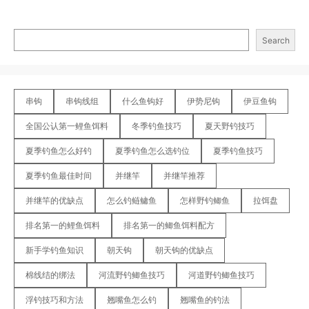
Search
串钩
串钩线组
什么鱼钩好
伊势尼钩
伊豆鱼钩
全国公认第一鲤鱼饵料
冬季钓鱼技巧
夏天野钓技巧
夏季钓鱼怎么好钓
夏季钓鱼怎么选钓位
夏季钓鱼技巧
夏季钓鱼最佳时间
并继竿
并继竿推荐
并继竿的优缺点
怎么钓鲢鳙鱼
怎样野钓鲫鱼
拉饵盘
排名第一的鲤鱼饵料
排名第一的鲫鱼饵料配方
新手学钓鱼知识
朝天钩
朝天钩的优缺点
棉线结的绑法
河流野钓鲫鱼技巧
河道野钓鲫鱼技巧
浮钓技巧和方法
翘嘴鱼怎么钓
翘嘴鱼的钓法