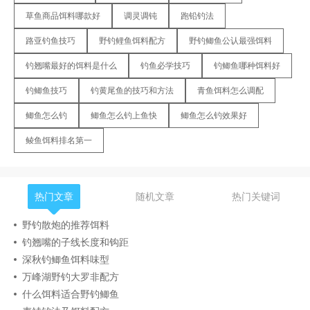
草鱼商品饵料哪款好
调灵调钝
跑铅钓法
路亚钓鱼技巧
野钓鲤鱼饵料配方
野钓鲫鱼公认最强饵料
钓翘嘴最好的饵料是什么
钓鱼必学技巧
钓鲫鱼哪种饵料好
钓鲫鱼技巧
钓黄尾鱼的技巧和方法
青鱼饵料怎么调配
鲫鱼怎么钓
鲫鱼怎么钓上鱼快
鲫鱼怎么钓效果好
鲮鱼饵料排名第一
热门文章
随机文章
热门关键词
野钓散炮的推荐饵料
钓翘嘴的子线长度和钩距
深秋钓鲫鱼饵料味型
万峰湖野钓大罗非配方
什么饵料适合野钓鲫鱼