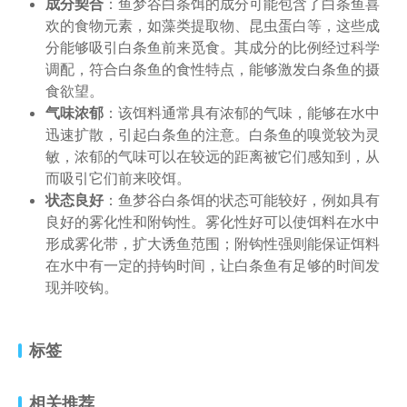
成分契合
：鱼梦谷白条饵的成分可能包含了白条鱼喜
欢的食物元素，如藻类提取物、昆虫蛋白等，这些成
分能够吸引白条鱼前来觅食。其成分的比例经过科学
调配，符合白条鱼的食性特点，能够激发白条鱼的摄
食欲望。
气味浓郁
：该饵料通常具有浓郁的气味，能够在水中
迅速扩散，引起白条鱼的注意。白条鱼的嗅觉较为灵
敏，浓郁的气味可以在较远的距离被它们感知到，从
而吸引它们前来咬饵。
状态良好
：鱼梦谷白条饵的状态可能较好，例如具有
良好的雾化性和附钩性。雾化性好可以使饵料在水中
形成雾化带，扩大诱鱼范围；附钩性强则能保证饵料
在水中有一定的持钩时间，让白条鱼有足够的时间发
现并咬钩。
标签
相关推荐