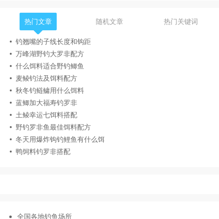
热门文章
随机文章
热门关键词
钓翘嘴的子线长度和钩距
万峰湖野钓大罗非配方
什么饵料适合野钓鲫鱼
麦鲮钓法及饵料配方
秋冬钓鲢鳙用什么饵料
蓝鲫加大福寿钓罗非
土鲮幸运七饵料搭配
野钓罗非鱼最佳饵料配方
冬天用爆炸钩钓鲤鱼有什么饵
鸭饲料钓罗非搭配
全国各地钓鱼场所