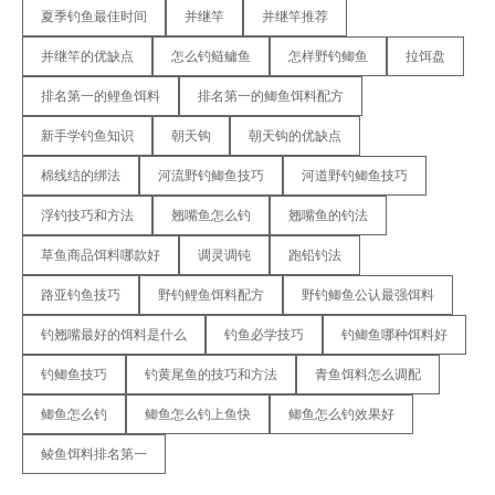
夏季钓鱼最佳时间
并继竿
并继竿推荐
并继竿的优缺点
怎么钓鲢鳙鱼
怎样野钓鲫鱼
拉饵盘
排名第一的鲤鱼饵料
排名第一的鲫鱼饵料配方
新手学钓鱼知识
朝天钩
朝天钩的优缺点
棉线结的绑法
河流野钓鲫鱼技巧
河道野钓鲫鱼技巧
浮钓技巧和方法
翘嘴鱼怎么钓
翘嘴鱼的钓法
草鱼商品饵料哪款好
调灵调钝
跑铅钓法
路亚钓鱼技巧
野钓鲤鱼饵料配方
野钓鲫鱼公认最强饵料
钓翘嘴最好的饵料是什么
钓鱼必学技巧
钓鲫鱼哪种饵料好
钓鲫鱼技巧
钓黄尾鱼的技巧和方法
青鱼饵料怎么调配
鲫鱼怎么钓
鲫鱼怎么钓上鱼快
鲫鱼怎么钓效果好
鲮鱼饵料排名第一