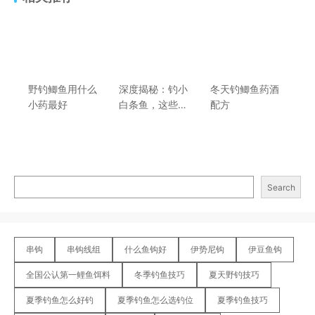
野钓鲫鱼用什么
深度揭秘：钓小
冬天钓鲫鱼药酒
小药最好
白条鱼，这些打
配方
窝妙招你知道几
个？
Search
串钩
串钩线组
什么鱼钩好
伊势尼钩
伊豆鱼钩
全国公认第一鲤鱼饵料
冬季钓鱼技巧
夏天野钓技巧
夏季钓鱼怎么好钓
夏季钓鱼怎么选钓位
夏季钓鱼技巧