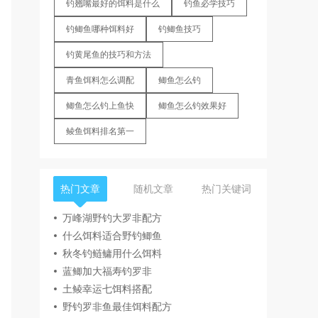
钓翘嘴最好的饵料是什么
钓鱼必学技巧
钓鲫鱼哪种饵料好
钓鲫鱼技巧
钓黄尾鱼的技巧和方法
青鱼饵料怎么调配
鲫鱼怎么钓
鲫鱼怎么钓上鱼快
鲫鱼怎么钓效果好
鲮鱼饵料排名第一
热门文章
随机文章
热门关键词
万峰湖野钓大罗非配方
什么饵料适合野钓鲫鱼
秋冬钓鲢鳙用什么饵料
蓝鲫加大福寿钓罗非
土鲮幸运七饵料搭配
野钓罗非鱼最佳饵料配方