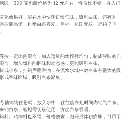
民，300 克包装价格为 12 元左右，性价比不错，在入门
雾化效果好，能在水中快速扩散气味，吸引白条。还有九一
香型商品饵，也受白条喜爱。另外，化氏无双、野钓 7 号、
。
等按一定比例混合，加入适量的水搅拌均匀，制成腥味的自
混合，增加饵料的腥味和动态感，更能吸引白条。
搓成小条，挂钩后蘸香油，在流水水域中对白条有很大的吸
形成香味区域，吸引白条聚集。
三四号袖钩钩住苍蝇，放入水中，往往能在短时间内钓到白条。
来钓白条。蚯蚓需切段使用，方便白条吞咽。
饵料。鸡饲料也不错，价格便宜，泡开后体积膨胀，可用于