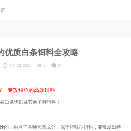
鱼饵
的优质白条饵料全攻略
4 月 02, 2025
2
0
宝：专攻鲮鱼的高效饵料
谷白条饵以及其他多种饵料：
计的，融合了多种天然成分，属于腥味型饵料，能散发出特