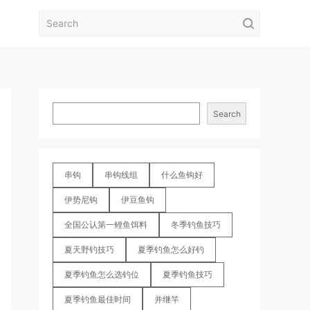
Search
串钩
串钩线组
什么鱼钩好
伊势尼钩
伊豆鱼钩
全国公认第一鲤鱼饵料
冬季钓鱼技巧
夏天野钓技巧
夏季钓鱼怎么好钓
夏季钓鱼怎么选钓位
夏季钓鱼技巧
夏季钓鱼最佳时间
并继竿