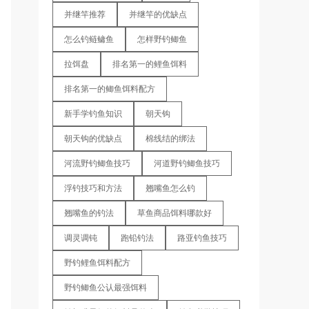
并继竿推荐
并继竿的优缺点
怎么钓鲢鳙鱼
怎样野钓鲫鱼
拉饵盘
排名第一的鲤鱼饵料
排名第一的鲫鱼饵料配方
新手学钓鱼知识
朝天钩
朝天钩的优缺点
棉线结的绑法
河流野钓鲫鱼技巧
河道野钓鲫鱼技巧
浮钓技巧和方法
翘嘴鱼怎么钓
翘嘴鱼的钓法
草鱼商品饵料哪款好
调灵调钝
跑铅钓法
路亚钓鱼技巧
野钓鲤鱼饵料配方
野钓鲫鱼公认最强饵料