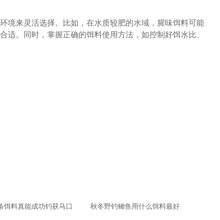
环境来灵活选择。比如，在水质较肥的水域，腥味饵料可能
合适。同时，掌握正确的饵料使用方法，如控制好饵水比、
条饵料真能成功钓获马口
秋冬野钓鲫鱼用什么饵料最好