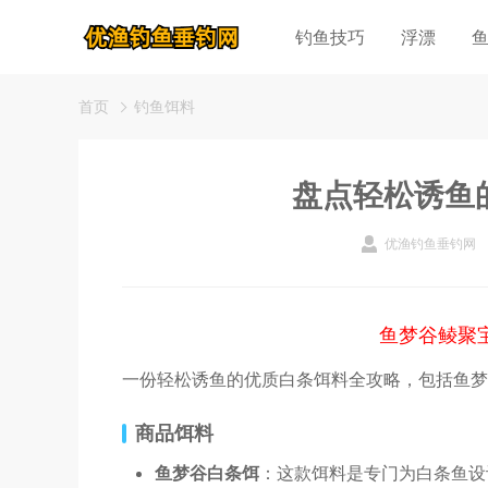
钓鱼技巧
浮漂
首页
钓鱼饵料
盘点轻松诱鱼
优渔钓鱼垂钓网
鱼梦谷鲮聚
一份轻松诱鱼的优质白条饵料全攻略，包括鱼梦
商品饵料
鱼梦谷白条饵
：这款饵料是专门为白条鱼设