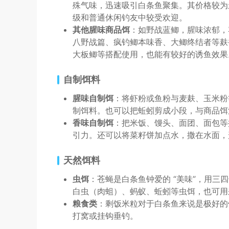
殊气味，迅速吸引白条鱼聚集。其价格较为亲
级和普通休闲钓友中较受欢迎。
其他腥味商品饵
：如野战蓝鲫，腥味浓郁，
八野战篇、疯钓鲫本味香、大鲫终结者等麸
大板鲫等搭配使用，也能有较好的诱鱼效果
自制饵料
腥味自制饵
：将虾粉或鱼粉与麦麸、玉米粉
制饵料。也可以把蚯蚓剪成小段，与商品饵
香味自制饵
：把米饭、馒头、面团、面包等
引力。还可以将菜籽饼加点水，撒在水面，
天然饵料
虫饵
：苍蝇是白条鱼钟爱的 “美味”，用
白虫（肉蛆）、蚂蚁、蚯蚓等虫饵，也可用
粮食类
：剩饭米粒对于白条鱼来说是极好的
打窝或挂钩垂钓。