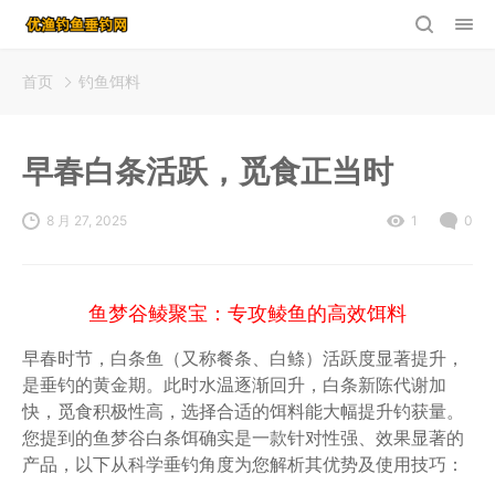
首页
钓鱼饵料
早春白条活跃，觅食正当时
8 月 27, 2025
1
0
鱼梦谷鲮聚宝：专攻鲮鱼的高效饵料
早春时节，白条鱼（又称餐条、白鲦）活跃度显著提升，
是垂钓的黄金期。此时水温逐渐回升，白条新陈代谢加
快，觅食积极性高，选择合适的饵料能大幅提升钓获量。
您提到的鱼梦谷白条饵确实是一款针对性强、效果显著的
产品，以下从科学垂钓角度为您解析其优势及使用技巧：