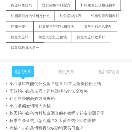
路亚钓鱼技巧
野钓鲤鱼饵料配方
野钓鲫鱼公认最强饵料
钓翘嘴最好的饵料是什么
钓鱼必学技巧
钓鲫鱼哪种饵料好
钓鲫鱼技巧
钓黄尾鱼的技巧和方法
青鱼饵料怎么调配
鲫鱼怎么钓
鲫鱼怎么钓上鱼快
鲫鱼怎么钓效果好
鲮鱼饵料排名第一
热门文章
随机文章
热门关键词
小白条饵料能钓什么鱼？这 5 种常见鱼类轻松上钩
高效钓小白条技巧：饵料选择与钓法全攻略
钓小白条的高效方法揭秘
小白条偏爱饵料大揭秘
秋天钓小白条饵料加白酒真的有效吗？钓友实测分享
秋季白条鱼钓点怎么选？3 大黄金钓位助你爆护
揭秘：小白条饵料真能成功钓获马口鱼？