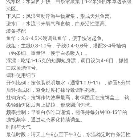
浅水区：水温回升快，白条常聚集于1-2米深的水草边或缓
流区。
下风口：风浪带动浮游生物聚集，形成天然鱼窝。
进水口：水流带来氧气和食物，白条活性更高。
装备搭配
鱼竿：3.6-4.5米硬调鲫鱼竿，便于快速起鱼。
线组：主线0.8-1.0号，子线0.4-0.6号，搭配3-4号袖钩
（钩条细、重量轻，便于白条吸入）。
浮漂：吃铅1-1.5克的短脚短身漂，调目设为4-6目，抓顿
口或顶漂信号。
饵料使用细节
开饵比例：按包装说明加水（通常1:0.9-1.1），静置5分钟
后轻揉成团，避免过度打揉导致饵料死板。
挂钩方式：拉饵作钓效率最高，将饵团压在拉饵盘上，钩
尖轻触饵团后向上提拉，形成圆润饵球。
频率控制：早春白条吃口谨慎，需保持每分钟10-15竿的
抛投频率，通过动态雾化持续诱鱼。
时间与天气
最佳时段：晴天上午9点至下午3点，水温稳定时白条活性