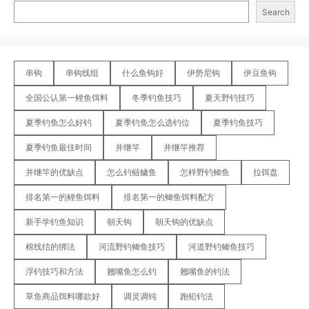
Search
串钩
串钩线组
什么鱼钩好
伊势尼钩
伊豆鱼钩
全国公认第一鲤鱼饵料
冬季钓鱼技巧
夏天野钓技巧
夏季钓鱼怎么好钓
夏季钓鱼怎么选钓位
夏季钓鱼技巧
夏季钓鱼最佳时间
并继竿
并继竿推荐
并继竿的优缺点
怎么钓鲢鳙鱼
怎样野钓鲫鱼
拉饵盘
排名第一的鲤鱼饵料
排名第一的鲫鱼饵料配方
新手学钓鱼知识
朝天钩
朝天钩的优缺点
棉线结的绑法
河流野钓鲫鱼技巧
河道野钓鲫鱼技巧
浮钓技巧和方法
翘嘴鱼怎么钓
翘嘴鱼的钓法
草鱼商品饵料哪款好
调灵调钝
跑铅钓法