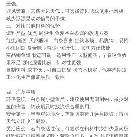
最强。
避风策略：若遇大风天气，可选择背风湾或使用挡风板，
减少浮漂晃动对信号的干扰。
三、对比其他饵料的优势
饵料类型 优点 局限性 鱼梦谷白条饵的改进方案
红虫/蚯蚓 天然腥味，白条喜食 挂钩麻烦，易脱钩；易招
小鱼闹窝 复合味型减少小鱼干扰，拉饵方便快捷
商品鲫鱼饵 状态可调，适用性广 味型偏淡，早春诱鱼效
果不足 强化腥香比例，针对性更强
自制饵料 成本低，可自由搭配 状态不稳定，保存周期短
工业化生产保证品质一致性
四、注意事项
环保意识：白条属小型鱼类，建议使用无倒刺钩，减少对
鱼的伤害，钓获后及时放流或合理食用。
安全第一：早春岸边湿滑，需穿防滑鞋并远离陡坡；雷雨
天气立即收竿避险。
灵活应变：若白条活性低，可尝试在饵料中添加少量南极
虾粉或红虫粉增强腥味；若杂鱼过多，可改用搓饵或增加