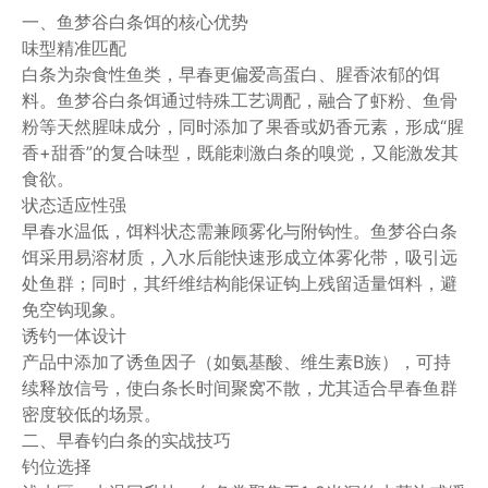
一、鱼梦谷白条饵的核心优势
味型精准匹配
白条为杂食性鱼类，早春更偏爱高蛋白、腥香浓郁的饵
料。鱼梦谷白条饵通过特殊工艺调配，融合了虾粉、鱼骨
粉等天然腥味成分，同时添加了果香或奶香元素，形成“腥
香+甜香”的复合味型，既能刺激白条的嗅觉，又能激发其
食欲。
状态适应性强
早春水温低，饵料状态需兼顾雾化与附钩性。鱼梦谷白条
饵采用易溶材质，入水后能快速形成立体雾化带，吸引远
处鱼群；同时，其纤维结构能保证钩上残留适量饵料，避
免空钩现象。
诱钓一体设计
产品中添加了诱鱼因子（如氨基酸、维生素B族），可持
续释放信号，使白条长时间聚窝不散，尤其适合早春鱼群
密度较低的场景。
二、早春钓白条的实战技巧
钓位选择