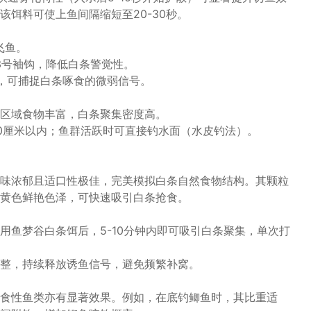
饵料可使上鱼间隔缩短至20-30秒。
飞鱼。
配1-3号袖钩，降低白条警觉性。
，可捕捉白条啄食的微弱信号。
区域食物丰富，白条聚集密度高。
0厘米以内；鱼群活跃时可直接钓水面（水皮钓法）。
味浓郁且适口性极佳，完美模拟白条自然食物结构。其颗粒
黄色鲜艳色泽，可快速吸引白条抢食。
用鱼梦谷白条饵后，5-10分钟内即可吸引白条聚集，单次打
整，持续释放诱鱼信号，避免频繁补窝。
食性鱼类亦有显著效果。例如，在底钓鲫鱼时，其比重适