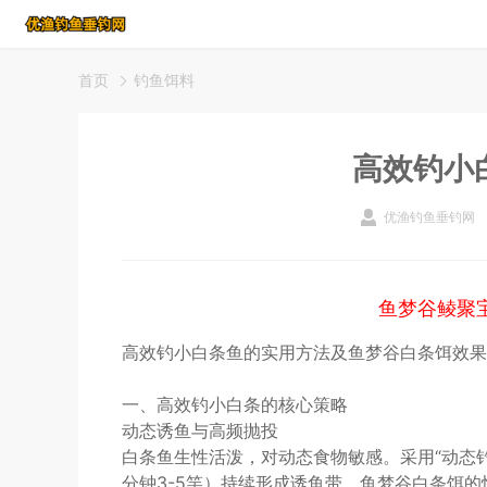
首页
钓鱼饵料
高效钓小
优渔钓鱼垂钓网
鱼梦谷鲮聚
高效钓小白条鱼的实用方法及鱼梦谷白条饵效果
一、高效钓小白条的核心策略
动态诱鱼与高频抛投
白条鱼生性活泼，对动态食物敏感。采用“动态
分钟3-5竿）持续形成诱鱼带。鱼梦谷白条饵的