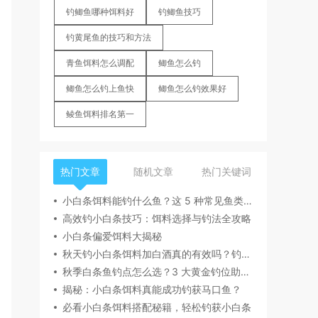
钓鲫鱼哪种饵料好
钓鲫鱼技巧
钓黄尾鱼的技巧和方法
青鱼饵料怎么调配
鲫鱼怎么钓
鲫鱼怎么钓上鱼快
鲫鱼怎么钓效果好
鲮鱼饵料排名第一
热门文章
随机文章
热门关键词
小白条饵料能钓什么鱼？这 5 种常见鱼类轻松上钩
高效钓小白条技巧：饵料选择与钓法全攻略
小白条偏爱饵料大揭秘
秋天钓小白条饵料加白酒真的有效吗？钓友实测分享
秋季白条鱼钓点怎么选？3 大黄金钓位助你爆护
揭秘：小白条饵料真能成功钓获马口鱼？
必看小白条饵料搭配秘籍，轻松钓获小白条