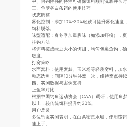
中、附钩性强的特性可确保饵料顺利沉底并长时
三、鱼梦谷白条饵的使用技巧
状态调整
雾化控制：添加10%-20%轻麸可提升雾化速度
饵料脱落。
味型适配：春冬季加重腥味（如添加虾粉），夏
挂钩方法
将饵料搓成绿豆大小的饵团，均匀包裹鱼钩，确
敏度。
打窝策略
水面窝料：使用麦麸、玉米粉等轻质窝料，加水
动态诱鱼：间隔10分钟补窝一次，维持窝点持
四、实测数据与案例支持
上鱼率对比
根据中国钓鱼运动协会（CAA）调研，使用鱼
以上，较传统饵料提升约30%。
用户反馈
多位钓友实测表明，在白条密集水域，使用该饵
速上手。