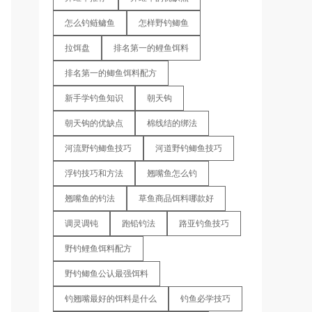
怎么钓鲢鳙鱼
怎样野钓鲫鱼
拉饵盘
排名第一的鲤鱼饵料
排名第一的鲫鱼饵料配方
新手学钓鱼知识
朝天钩
朝天钩的优缺点
棉线结的绑法
河流野钓鲫鱼技巧
河道野钓鲫鱼技巧
浮钓技巧和方法
翘嘴鱼怎么钓
翘嘴鱼的钓法
草鱼商品饵料哪款好
调灵调钝
跑铅钓法
路亚钓鱼技巧
野钓鲤鱼饵料配方
野钓鲫鱼公认最强饵料
钓翘嘴最好的饵料是什么
钓鱼必学技巧