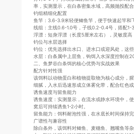
率，实测显示，在白条密集水域，高频抛投配合该
钓组精细化配置
鱼竿：3.6-3.9米轻便鲫鱼竿，便于快速起竿和
线组：主线0.6-1.0号，子线0.2-0.4号，搭
浮漂：短身浮漂（长度5厘米左右），灵敏度高
钓位与水层选择
钓位：优先选择出水口、进水口或迎风处，这些
水层：白条属中上层鱼，钩饵入水深度控制在2
二、鱼梦谷白条饵的核心优势与实战效果
配方针对性强
该饵料以动物蛋白和植物提取物为核心成分，腥
细腻，入水后迅速形成立体雾化带，配合红色或
诱鱼速度与留鱼能力
诱鱼速度：实测显示，在流水或静水环境中，使
窝后可持续诱鱼1-2小时。
留鱼能力：饵料耐泡性强，在水底长时间保持完
广谱性与兼容性
除白条外，该饵料对鲫鱼、麦穗鱼、翘嘴鱼等杂