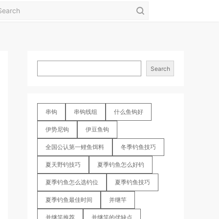
Search
串钩
串钩线组
什么鱼钩好
伊势尼钩
伊豆鱼钩
全国公认第一鲤鱼饵料
冬季钓鱼技巧
夏天野钓技巧
夏季钓鱼怎么好钓
夏季钓鱼怎么选钓位
夏季钓鱼技巧
夏季钓鱼最佳时间
并继竿
并继竿推荐
并继竿的优缺点