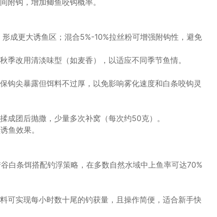
间附钩，增加鲫鱼咬钩概率。
，形成更大诱鱼区；混合5%-10%拉丝粉可增强附钩性，避免
秋季改用清淡味型（如麦香），以适应不同季节鱼情。
保钩尖暴露但饵料不过厚，以免影响雾化速度和白条咬钩灵
揉成团后抛撒，少量多次补窝（每次约50克）。
续诱鱼效果。
梦谷白条饵搭配钓浮策略，在多数自然水域中上鱼率可达70%
料可实现每小时数十尾的钓获量，且操作简便，适合新手快