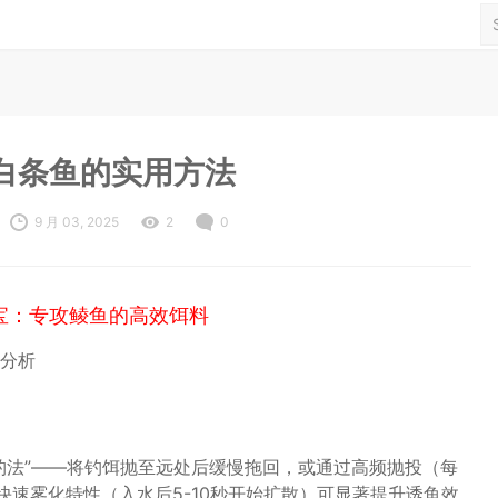
白条鱼的实用方法
9 月 03, 2025
2
0
宝：专攻鲮鱼的高效饵料
分析
钓法”——将钓饵抛至远处后缓慢拖回，或通过高频抛投（每
快速雾化特性（入水后5-10秒开始扩散）可显著提升诱鱼效