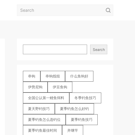
Search
串钩
串钩线组
什么鱼钩好
伊势尼钩
伊豆鱼钩
全国公认第一鲤鱼饵料
冬季钓鱼技巧
夏天野钓技巧
夏季钓鱼怎么好钓
夏季钓鱼怎么选钓位
夏季钓鱼技巧
夏季钓鱼最佳时间
并继竿