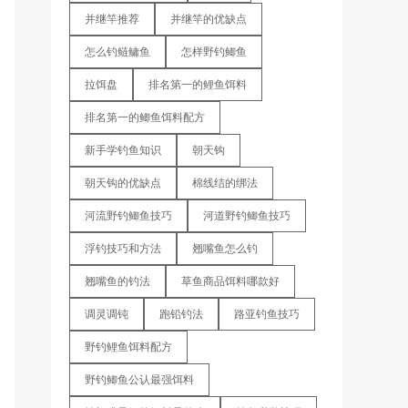
并继竿推荐
并继竿的优缺点
怎么钓鲢鳙鱼
怎样野钓鲫鱼
拉饵盘
排名第一的鲤鱼饵料
排名第一的鲫鱼饵料配方
新手学钓鱼知识
朝天钩
朝天钩的优缺点
棉线结的绑法
河流野钓鲫鱼技巧
河道野钓鲫鱼技巧
浮钓技巧和方法
翘嘴鱼怎么钓
翘嘴鱼的钓法
草鱼商品饵料哪款好
调灵调钝
跑铅钓法
路亚钓鱼技巧
野钓鲤鱼饵料配方
野钓鲫鱼公认最强饵料