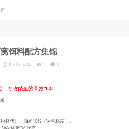
鱼饵
打窝饵料配方集锦
9 月 03, 2025
1
0
宝：专攻鲮鱼的高效饵料
析
打粉替代）、面粉10%（调整粘度）。
、轻碰即散”的状态。