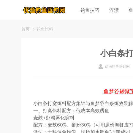
钓鱼技巧
浮漂
首页
钓鱼饵料
小白条
优渔钓鱼垂钓网
鱼梦谷鲮聚
小白条打窝饵料配方集锦与鱼梦谷白条饵效果解
一、打窝饵料配方：低成本高效诱鱼
麦麸+虾粉雾化窝料
配方：麦麸60%、虾粉30%（可用廉价海虾皮
做法：干料混合均匀，现场加水调至“捏能成团