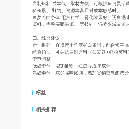
自制饵料 成本低、取材方便、可根据鱼情灵活
验积累。 野钓、资源丰富且对成本敏感时。
鱼梦谷白条饵 配方科学、雾化效果好、诱鱼迅
饵料，需购买商品饵。 竞技钓、混养水域或追
四、综合建议
新手推荐：直接使用鱼梦谷白条饵，配合短竿高
经验钓友：可尝试自制饵料（如麦麸+虾粉窝料
季节调整：
低温季节：增加虾粉、红虫等腥味成分。
高温季节：减少腥味比例，增加谷物或果酸成分
标签
相关推荐