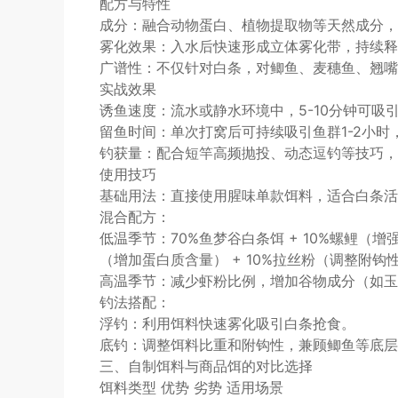
配方与特性
成分：融合动物蛋白、植物提取物等天然成分，
雾化效果：入水后快速形成立体雾化带，持续释
广谱性：不仅针对白条，对鲫鱼、麦穗鱼、翘嘴
实战效果
诱鱼速度：流水或静水环境中，5-10分钟可吸
留鱼时间：单次打窝后可持续吸引鱼群1-2小时
钓获量：配合短竿高频抛投、动态逗钓等技巧，
使用技巧
基础用法：直接使用腥味单款饵料，适合白条活
混合配方：
低温季节：70%鱼梦谷白条饵 + 10%螺鲤（增
（增加蛋白质含量） + 10%拉丝粉（调整附钩
高温季节：减少虾粉比例，增加谷物成分（如玉
钓法搭配：
浮钓：利用饵料快速雾化吸引白条抢食。
底钓：调整饵料比重和附钩性，兼顾鲫鱼等底层
三、自制饵料与商品饵的对比选择
饵料类型 优势 劣势 适用场景