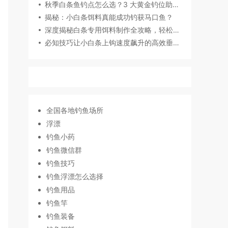
秋季白条鱼钓点怎么选？3 大黄金钓位助你爆护
揭秘：小白条饵料真能成功钓获马口鱼？
深度揭秘白条专用饵料制作全攻略，轻松钓获白条不是梦
必知技巧让小白条上钩速度飙升的高效垂钓法
全国各地钓鱼场所
浮漂
钓鱼小药
钓鱼微信群
钓鱼技巧
钓鱼浮漂怎么选择
钓鱼用品
钓鱼竿
钓鱼装备