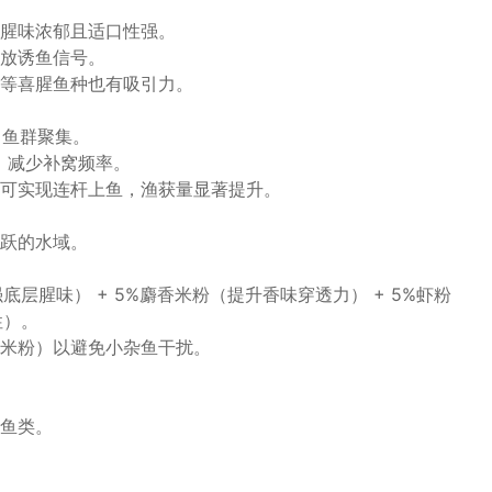
腥味浓郁且适口性强。
放诱鱼信号。
等喜腥鱼种也有吸引力。
引鱼群聚集。
，减少补窝频率。
可实现连杆上鱼，渔获量显著提升。
跃的水域。
强底层腥味） + 5%麝香米粉（提升香味穿透力） + 5%虾粉
性）。
米粉）以避免小杂鱼干扰。
鱼类。