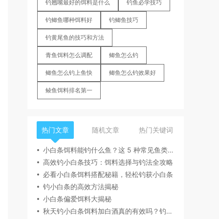
钓翘嘴最好的饵料是什么
钓鱼必学技巧
钓鲫鱼哪种饵料好
钓鲫鱼技巧
钓黄尾鱼的技巧和方法
青鱼饵料怎么调配
鲫鱼怎么钓
鲫鱼怎么钓上鱼快
鲫鱼怎么钓效果好
鲮鱼饵料排名第一
热门文章
随机文章
热门关键词
小白条饵料能钓什么鱼？这 5 种常见鱼类轻松上钩
高效钓小白条技巧：饵料选择与钓法全攻略
必看小白条饵料搭配秘籍，轻松钓获小白条
钓小白条的高效方法揭秘
小白条偏爱饵料大揭秘
秋天钓小白条饵料加白酒真的有效吗？钓友实测分享