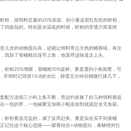
虾粉，按饵料总量的20%添加。别小看这层红彤彤的虾粉，
了鸡血似的。特别是水温低的时候，虾粉的穿透力简直绝
意儿含的动物蛋白高，还能让饵料带点天然的蛹香味。有次
，我加了蚕蛹精后连竿上鱼，他直呼这味道太上头。
，虾粉20%增腥，蚕蛹精10%提鲜。要是遇到小鱼闹窝，可
%。开饵时记得按1:0.8的水比，静置五分钟后稍微打揉几下，
套配方连续三小时上鱼不断，旁边钓友换了好几种饵料都追
右一包的带，一包鲮聚宝加两小瓶添加剂就搞定全天鱼获。
；虾粉要选无盐的，咸了反而赶鱼。要是实在买不到蚕蛹
正记住这个核心思路——腥香结合+动物蛋白，泰鲮绝对扛