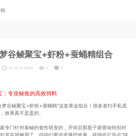
鱼饵
梦谷鲮聚宝+虾粉+蚕蛹精组合
10 月 01, 2025
2
0
宝：专攻鲮鱼的高效饵料
鱼梦谷鲮聚宝+虾粉+蚕蛹精"这套黄金组合！很多老钓手私底
，效果真不是盖的。
家专门针对泰鲮的食性研发的，开饵后那股子腥香味特别对
款其实就够用了，但咱们要追求爆护效果，就得给它加点"猛