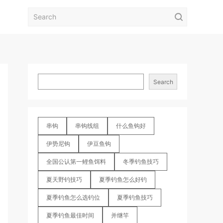
Search
串钩
串钩线组
什么鱼钩好
伊势尼钩
伊豆鱼钩
全国公认第一鲤鱼饵料
冬季钓鱼技巧
夏天野钓技巧
夏季钓鱼怎么好钓
夏季钓鱼怎么选钓位
夏季钓鱼技巧
夏季钓鱼最佳时间
并继竿