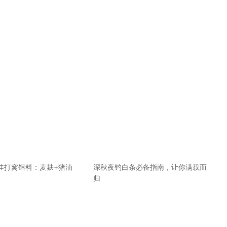
佳打窝饵料：麦麸+猪油
深秋夜钓白条必备指南，让你满载而
归