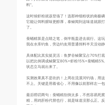
料"。
这时候虾粉就该登场了！选那种细粉状的南极磷
它能让饵料腥味更醇厚，泰鲮闻到这味道就跟打
了。
蚕蛹精算是点睛之笔，倒半瓶盖进去就行。这玩
我在水库钓鱼，旁边钓友用普通饵料半天没动静
具体配比其实挺灵活：鱼梦谷鲮聚宝占70%打底
以把比例调成鲮聚宝80%+虾粉15%+蚕蛹精5
状态立马就出来了。
实测效果真不是吹的！上周在流溪河钓场，用这
不上。关键是用着省心，不用像以前那样左一包
最后唠叨两句：蚕蛹精别倒太多，不然容易死窝
精，用鸡肝粉代替也行，就是味道没那么正。反