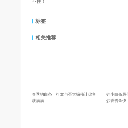
不住！
标签
相关推荐
春季钓白条，打窝与否大揭秘让你鱼
钓小白条最
获满满
炒香诱鱼快