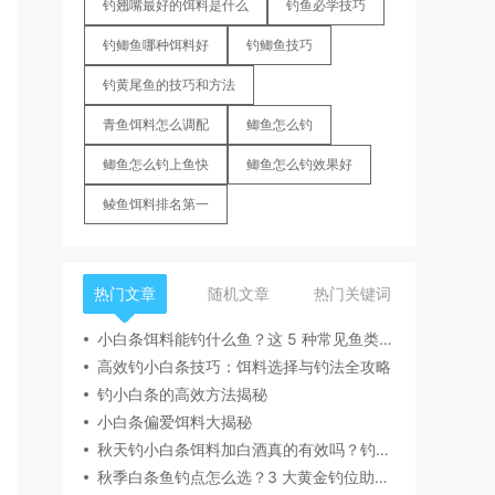
钓翘嘴最好的饵料是什么
钓鱼必学技巧
钓鲫鱼哪种饵料好
钓鲫鱼技巧
钓黄尾鱼的技巧和方法
青鱼饵料怎么调配
鲫鱼怎么钓
鲫鱼怎么钓上鱼快
鲫鱼怎么钓效果好
鲮鱼饵料排名第一
热门文章
随机文章
热门关键词
小白条饵料能钓什么鱼？这 5 种常见鱼类轻松上钩
高效钓小白条技巧：饵料选择与钓法全攻略
钓小白条的高效方法揭秘
小白条偏爱饵料大揭秘
秋天钓小白条饵料加白酒真的有效吗？钓友实测分享
秋季白条鱼钓点怎么选？3 大黄金钓位助你爆护