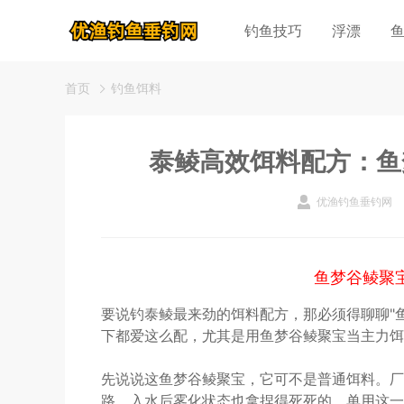
钓鱼技巧
浮漂
首页
钓鱼饵料
泰鲮高效饵料配方：鱼
优渔钓鱼垂钓网
鱼梦谷鲮聚
要说钓泰鲮最来劲的饵料配方，那必须得聊聊"
下都爱这么配，尤其是用鱼梦谷鲮聚宝当主力饵
先说说这鱼梦谷鲮聚宝，它可不是普通饵料。厂
路，入水后雾化状态也拿捏得死死的。单用这一