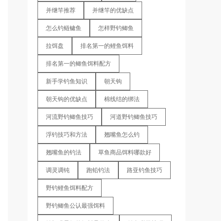
并继竿推荐
并继竿的优缺点
怎么钓鲢鳙鱼
怎样野钓鲫鱼
拉饵盘
排名第一的鲤鱼饵料
排名第一的鲫鱼饵料配方
新手学钓鱼知识
朝天钩
朝天钩的优缺点
棉线结的绑法
河流野钓鲫鱼技巧
河道野钓鲫鱼技巧
浮钓技巧和方法
翘嘴鱼怎么钓
翘嘴鱼的钓法
草鱼商品饵料哪款好
调灵调钝
跑铅钓法
路亚钓鱼技巧
野钓鲤鱼饵料配方
野钓鲫鱼公认最强饵料