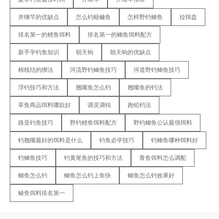
并继竿的优缺点
怎么钓鲢鳙鱼
怎样野钓鲫鱼
拉饵盘
排名第一的鲤鱼饵料
排名第一的鲫鱼饵料配方
新手学钓鱼知识
朝天钩
朝天钩的优缺点
棉线结的绑法
河流野钓鲫鱼技巧
河道野钓鲫鱼技巧
浮钓技巧和方法
翘嘴鱼怎么钓
翘嘴鱼的钓法
草鱼商品饵料哪款好
调灵调钝
跑铅钓法
路亚钓鱼技巧
野钓鲤鱼饵料配方
野钓鲫鱼公认最强饵料
钓翘嘴最好的饵料是什么
钓鱼必学技巧
钓鲫鱼哪种饵料好
钓鲫鱼技巧
钓黄尾鱼的技巧和方法
青鱼饵料怎么调配
鲫鱼怎么钓
鲫鱼怎么钓上鱼快
鲫鱼怎么钓效果好
鲮鱼饵料排名第一