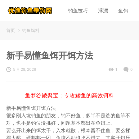
钓鱼技巧
浮漂
鱼饵
首页
钓鱼饵料
新手易懂鱼饵开饵方法
5 月 28, 2026
1
0
鱼梦谷鲮聚宝：专攻鲮鱼的高效饵料
新手易懂鱼饵开饵方法
很多刚入坑钓鱼的朋友，钓不好鱼，多半不是选的鱼竿不
对，也不是钓位没挑好，问题基本都出在鱼饵上。
要么开出来的饵太干，入水就散，根本留不住鱼；要么揉
得太黏，硬邦邦一团，鱼咬不动也吃不进去。其实开饵压