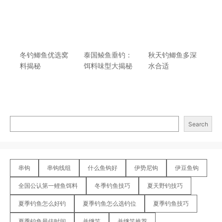
冬钓鲫鱼优选窝
泰国鲮鱼垂钓：
秋天钓鲫鱼多深
料揭秘
饵料味型大揭秘
水合适
Search
串钩
串钩线组
什么鱼钩好
伊势尼钩
伊豆鱼钩
全国公认第一鲤鱼饵料
冬季钓鱼技巧
夏天野钓技巧
夏季钓鱼怎么好钓
夏季钓鱼怎么选钓位
夏季钓鱼技巧
夏季钓鱼最佳时间
并继竿
并继竿推荐