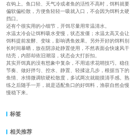
在钩上。鱼口轻、天气冷或者鱼的活性不高时，饵料就要
偏软偏松散，方便鱼轻轻一吸就入口，不会因为饵料太硬
挡口。
还有个很实用的小细节，开饵尽量用常温清水。
水温太冷会让饵料吸水变慢，状态发僵；水温太高又会让
饵料提前发酵、变味，影响诱鱼效果。另外开好的饵料别
长时间暴晒，放在阴凉处静置使用，不然表面会快速风干
结壳，内部却依旧潮湿，状态会大打折扣。
其实开饵真的没有想象中复杂，不用追求花哨技巧。稳住
节奏、做好拌匀、控水、静置、轻揉这几步，根据当下的
鱼情、水情微调软硬松散度，多试两次就能摸清手感。熟
练之后随手一开，就是适配鱼口的好饵料，渔获自然会慢
慢稳下来。
标签
相关推荐