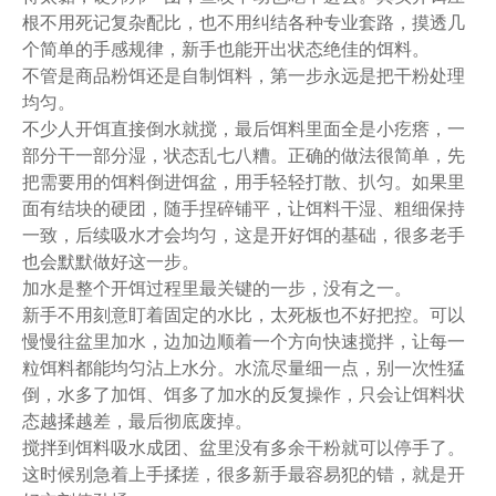
根不用死记复杂配比，也不用纠结各种专业套路，摸透几
个简单的手感规律，新手也能开出状态绝佳的饵料。
不管是商品粉饵还是自制饵料，第一步永远是把干粉处理
均匀。
不少人开饵直接倒水就搅，最后饵料里面全是小疙瘩，一
部分干一部分湿，状态乱七八糟。正确的做法很简单，先
把需要用的饵料倒进饵盆，用手轻轻打散、扒匀。如果里
面有结块的硬团，随手捏碎铺平，让饵料干湿、粗细保持
一致，后续吸水才会均匀，这是开好饵的基础，很多老手
也会默默做好这一步。
加水是整个开饵过程里最关键的一步，没有之一。
新手不用刻意盯着固定的水比，太死板也不好把控。可以
慢慢往盆里加水，边加边顺着一个方向快速搅拌，让每一
粒饵料都能均匀沾上水分。水流尽量细一点，别一次性猛
倒，水多了加饵、饵多了加水的反复操作，只会让饵料状
态越揉越差，最后彻底废掉。
搅拌到饵料吸水成团、盆里没有多余干粉就可以停手了。
这时候别急着上手揉搓，很多新手最容易犯的错，就是开