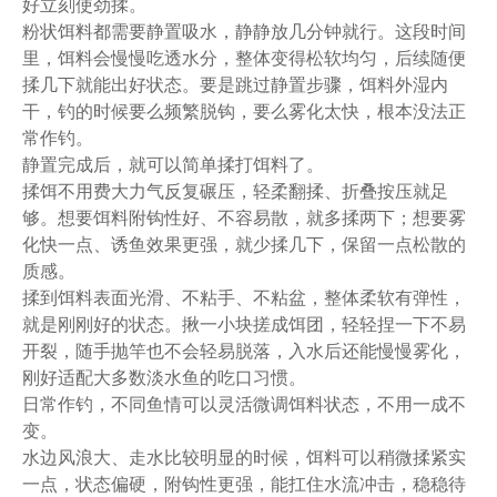
好立刻使劲揉。
粉状饵料都需要静置吸水，静静放几分钟就行。这段时间
里，饵料会慢慢吃透水分，整体变得松软均匀，后续随便
揉几下就能出好状态。要是跳过静置步骤，饵料外湿内
干，钓的时候要么频繁脱钩，要么雾化太快，根本没法正
常作钓。
静置完成后，就可以简单揉打饵料了。
揉饵不用费大力气反复碾压，轻柔翻揉、折叠按压就足
够。想要饵料附钩性好、不容易散，就多揉两下；想要雾
化快一点、诱鱼效果更强，就少揉几下，保留一点松散的
质感。
揉到饵料表面光滑、不粘手、不粘盆，整体柔软有弹性，
就是刚刚好的状态。揪一小块搓成饵团，轻轻捏一下不易
开裂，随手抛竿也不会轻易脱落，入水后还能慢慢雾化，
刚好适配大多数淡水鱼的吃口习惯。
日常作钓，不同鱼情可以灵活微调饵料状态，不用一成不
变。
水边风浪大、走水比较明显的时候，饵料可以稍微揉紧实
一点，状态偏硬，附钩性更强，能扛住水流冲击，稳稳待