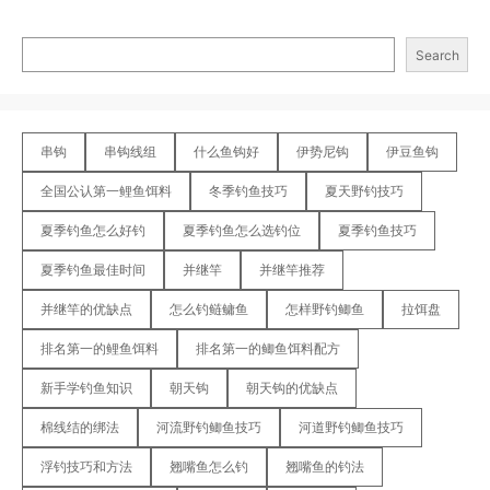
Search
串钩
串钩线组
什么鱼钩好
伊势尼钩
伊豆鱼钩
全国公认第一鲤鱼饵料
冬季钓鱼技巧
夏天野钓技巧
夏季钓鱼怎么好钓
夏季钓鱼怎么选钓位
夏季钓鱼技巧
夏季钓鱼最佳时间
并继竿
并继竿推荐
并继竿的优缺点
怎么钓鲢鳙鱼
怎样野钓鲫鱼
拉饵盘
排名第一的鲤鱼饵料
排名第一的鲫鱼饵料配方
新手学钓鱼知识
朝天钩
朝天钩的优缺点
棉线结的绑法
河流野钓鲫鱼技巧
河道野钓鲫鱼技巧
浮钓技巧和方法
翘嘴鱼怎么钓
翘嘴鱼的钓法