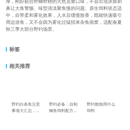
厚，刚好贴合野鲫野鲤的天然觅食口味，不会出现浓腥刺
鼻让大鱼警惕、味型清淡聚鱼慢的问题。原生饵料状态适
中，自带柔和雾化效果，入水后缓慢散香，既能快速吸引
周边游鱼，又不会因为雾化过猛招来杂鱼闹窝，适配春夏
秋三季大部分野钓场景。
标签
相关推荐
野钓白条鱼注意
野钓必备：自制
野钓散炮用什么
事项大汇总，助
鲫鱼饵料配方全
饵料
你轻松爆护
收录