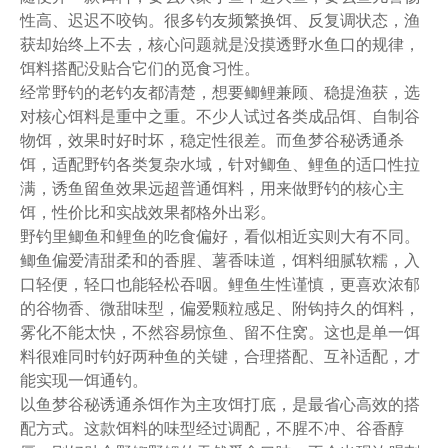
性高、迟迟不咬钩。很多钓友频繁换饵、反复调状态，渔
获却始终上不去，核心问题就是没摸透野水鱼口的规律，
饵料搭配没贴合它们的觅食习性。
经常野钓的老钓友都清楚，想要鲫鲤兼顾、稳提渔获，选
对核心饵料是重中之重。不少人试过各类成品饵、自制谷
物饵，效果时好时坏，稳定性很差。而鱼梦谷秘诱通杀
饵，适配野钓各类复杂水域，针对鲫鱼、鲤鱼的适口性拉
满，诱鱼留鱼效果远超普通饵料，用来做野钓的核心主
饵，性价比和实战效果都格外出彩。
野钓里鲫鱼和鲤鱼的吃食偏好，看似相近实则大有不同。
鲫鱼偏爱清甜柔和的香腥、薯香味道，饵料细腻软糯，入
口轻便，轻口也能轻松吞咽。鲤鱼生性谨慎，更喜欢浓郁
的谷物香、微甜味型，偏爱颗粒感足、附钩持久的饵料，
雾化不能太快，不然容易惊鱼、留不住窝。这也是单一饵
料很难同时钓好两种鱼的关键，合理搭配、互补适配，才
能实现一饵通钓。
以鱼梦谷秘诱通杀饵作为主攻饵打底，是最省心高效的搭
配方式。这款饵料的味型经过调配，不腥不冲、谷香醇