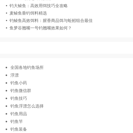
钓大鲮鱼：高效用饵技巧全攻略
麦鲮鱼垂钓饵料精选
钓鲮鱼高效饵料：腥香商品饵与蚯蚓组合最佳
鱼梦谷翘嘴一号钓翘嘴效果如何？
全国各地钓鱼场所
浮漂
钓鱼小药
钓鱼微信群
钓鱼技巧
钓鱼浮漂怎么选择
钓鱼用品
钓鱼竿
钓鱼装备