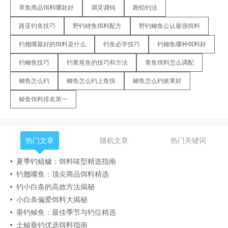
草鱼商品饵料哪款好
调灵调钝
跑铅钓法
路亚钓鱼技巧
野钓鲤鱼饵料配方
野钓鲫鱼公认最强饵料
钓翘嘴最好的饵料是什么
钓鱼必学技巧
钓鲫鱼哪种饵料好
钓鲫鱼技巧
钓黄尾鱼的技巧和方法
青鱼饵料怎么调配
鲫鱼怎么钓
鲫鱼怎么钓上鱼快
鲫鱼怎么钓效果好
鲮鱼饵料排名第一
热门文章
随机文章
热门关键词
夏季钓鲢鳙：饵料味型精选指南
钓翘嘴鱼：顶尖商品饵料精选
钓小白条的高效方法揭秘
小白条偏爱饵料大揭秘
垂钓鲮鱼：最佳季节与钓位精选
土鲮垂钓优选饵料指南