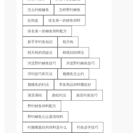
怎么钓鲢鳙鱼
怎样野钓鲫鱼
拉饵盘
排名第一的鲤鱼饵料
排名第一的鲫鱼饵料配方
新手学钓鱼知识
朝天钩
朝天钩的优缺点
棉线结的绑法
河流野钓鲫鱼技巧
河道野钓鲫鱼技巧
浮钓技巧和方法
翘嘴鱼怎么钓
翘嘴鱼的钓法
草鱼商品饵料哪款好
调灵调钝
跑铅钓法
路亚钓鱼技巧
野钓鲤鱼饵料配方
野钓鲫鱼公认最强饵料
钓翘嘴最好的饵料是什么
钓鱼必学技巧