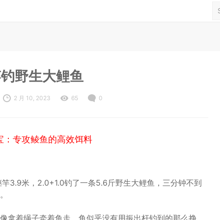
竿钓野生大鲤鱼
2 月 10, 2023
65
0
宝：专攻鲮鱼的高效饵料
竿3.9米，2.0+1.0钓了一条5.6斤野生大鲤鱼，三分钟不到
。
像拿着绳子牵着鱼走，鱼似乎没有用振出杆钓到的那么挣