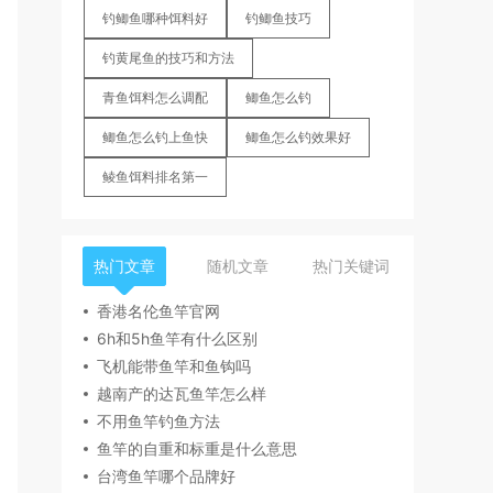
钓鲫鱼哪种饵料好
钓鲫鱼技巧
钓黄尾鱼的技巧和方法
青鱼饵料怎么调配
鲫鱼怎么钓
鲫鱼怎么钓上鱼快
鲫鱼怎么钓效果好
鲮鱼饵料排名第一
热门文章
随机文章
热门关键词
香港名伦鱼竿官网
6h和5h鱼竿有什么区别
飞机能带鱼竿和鱼钩吗
越南产的达瓦鱼竿怎么样
不用鱼竿钓鱼方法
鱼竿的自重和标重是什么意思
台湾鱼竿哪个品牌好