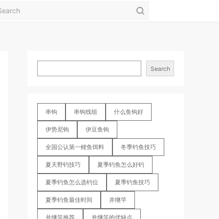
Search
串钩
串钩线组
什么鱼钩好
伊势尼钩
伊豆鱼钩
全国公认第一鲤鱼饵料
冬季钓鱼技巧
夏天野钓技巧
夏季钓鱼怎么好钓
夏季钓鱼怎么选钓位
夏季钓鱼技巧
夏季钓鱼最佳时间
并继竿
并继竿推荐
并继竿的优缺点