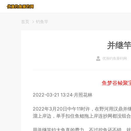
首页
钓鱼竿
并继
优渔钓鱼垂钓网
鱼梦谷鲮聚
2022-03-21 13:24·月照花林
2022年3月20日中午11时许，在野河用汉鼎并继
溜上岸边，单手扣住鱼鳃拖上岸连抄网都没组合
用并继竿钓大鱼真的费力，不过控鱼还不错，就