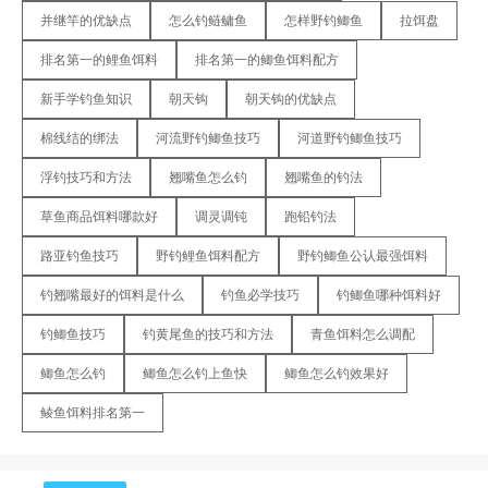
并继竿的优缺点
怎么钓鲢鳙鱼
怎样野钓鲫鱼
拉饵盘
排名第一的鲤鱼饵料
排名第一的鲫鱼饵料配方
新手学钓鱼知识
朝天钩
朝天钩的优缺点
棉线结的绑法
河流野钓鲫鱼技巧
河道野钓鲫鱼技巧
浮钓技巧和方法
翘嘴鱼怎么钓
翘嘴鱼的钓法
草鱼商品饵料哪款好
调灵调钝
跑铅钓法
路亚钓鱼技巧
野钓鲤鱼饵料配方
野钓鲫鱼公认最强饵料
钓翘嘴最好的饵料是什么
钓鱼必学技巧
钓鲫鱼哪种饵料好
钓鲫鱼技巧
钓黄尾鱼的技巧和方法
青鱼饵料怎么调配
鲫鱼怎么钓
鲫鱼怎么钓上鱼快
鲫鱼怎么钓效果好
鲮鱼饵料排名第一