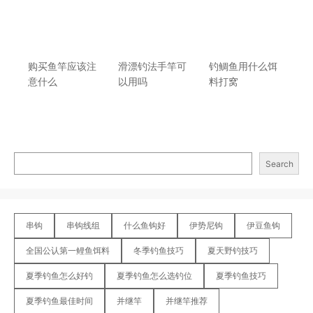
购买鱼竿应该注
滑漂钓法手竿可
钓鲷鱼用什么饵
意什么
以用吗
料打窝
Search
串钩
串钩线组
什么鱼钩好
伊势尼钩
伊豆鱼钩
全国公认第一鲤鱼饵料
冬季钓鱼技巧
夏天野钓技巧
夏季钓鱼怎么好钓
夏季钓鱼怎么选钓位
夏季钓鱼技巧
夏季钓鱼最佳时间
并继竿
并继竿推荐