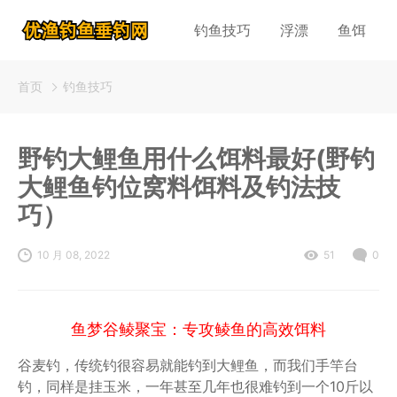
钓鱼技巧
浮漂
鱼饵
首页
钓鱼技巧
野钓大鲤鱼用什么饵料最好(野钓
大鲤鱼钓位窝料饵料及钓法技
巧）
10 月 08, 2022
51
0
鱼梦谷鲮聚宝：专攻鲮鱼的高效饵料
谷麦钓，传统钓很容易就能钓到大鲤鱼，而我们手竿台
钓，同样是挂玉米，一年甚至几年也很难钓到一个10斤以