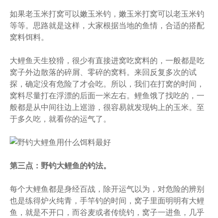
如果老玉米打窝可以嫩玉米钓，嫩玉米打窝可以老玉米钓
等等。思路就是这样，大家根据当地的鱼情，合适的搭配
窝料饵料。
大鲤鱼天生狡猾，很少有直接进窝吃窝料的，一般都是吃
窝子外边散落的碎屑、零碎的窝料。来回反复多次的试
探，确定没有危险了才会吃。所以，我们在打窝的时间，
窝料尽量打在浮漂的后面一米左右。鲤鱼饿了找吃的，一
般都是从中间往边上巡游，很容易就发现钩上的玉米。至
于多久吃，就看你的运气了。
第三点：野钓大鲤鱼的钓法。
每个大鲤鱼都是身经百战，除开运气以为，对危险的辨别
也是练得炉火纯青，手竿钓的时间，窝子里面明明有大鲤
鱼，就是不开口，而谷麦或者传统钓，窝子一进鱼，几乎