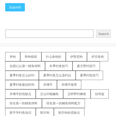
Submit
Search
串钩
串钩线组
什么鱼钩好
伊势尼钩
伊豆鱼钩
全国公认第一鲤鱼饵料
冬季钓鱼技巧
夏天野钓技巧
夏季钓鱼怎么好钓
夏季钓鱼怎么选钓位
夏季钓鱼技巧
夏季钓鱼最佳时间
并继竿
并继竿推荐
并继竿的优缺点
怎么钓鲢鳙鱼
怎样野钓鲫鱼
拉饵盘
排名第一的鲤鱼饵料
排名第一的鲫鱼饵料配方
新手学钓鱼知识
朝天钩
朝天钩的优缺点