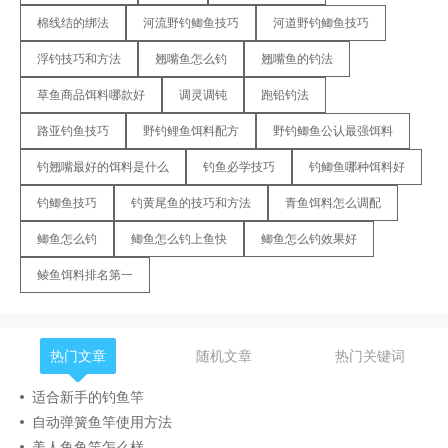
棉线结的绑法
河流野钓鲫鱼技巧
河道野钓鲫鱼技巧
浮钓技巧和方法
翘嘴鱼怎么钓
翘嘴鱼的钓法
草鱼商品饵料哪款好
调灵调钝
跑铅钓法
路亚钓鱼技巧
野钓鲤鱼饵料配方
野钓鲫鱼公认最强饵料
钓翘嘴最好的饵料是什么
钓鱼必学技巧
钓鲫鱼哪种饵料好
钓鲫鱼技巧
钓黄尾鱼的技巧和方法
青鱼饵料怎么调配
鲫鱼怎么钓
鲫鱼怎么钓上鱼快
鲫鱼怎么钓效果好
鲮鱼饵料排名第一
热门文章
随机文章
热门关键词
适合新手的钓鱼竿
自动弹簧鱼竿使用方法
美人鱼鱼竿怎么样