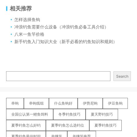
相关推荐
怎样选择鱼钩
冲浪钓鱼需要什么设备（冲浪钓鱼必备工具介绍）
八米一鱼竿价格
新手钓鱼入门知识大全（新手必看的钓鱼知识和规则）
Search
串钩
串钩线组
什么鱼钩好
伊势尼钩
伊豆鱼钩
全国公认第一鲤鱼饵料
冬季钓鱼技巧
夏天野钓技巧
夏季钓鱼怎么好钓
夏季钓鱼怎么选钓位
夏季钓鱼技巧
夏季钓鱼最佳时间
并继竿
并继竿推荐