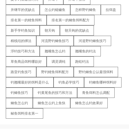
并继竿的优缺点
怎么钓鲢鳙鱼
怎样野钓鲫鱼
拉饵盘
排名第一的鲤鱼饵料
排名第一的鲫鱼饵料配方
新手学钓鱼知识
朝天钩
朝天钩的优缺点
棉线结的绑法
河流野钓鲫鱼技巧
河道野钓鲫鱼技巧
浮钓技巧和方法
翘嘴鱼怎么钓
翘嘴鱼的钓法
草鱼商品饵料哪款好
调灵调钝
跑铅钓法
路亚钓鱼技巧
野钓鲤鱼饵料配方
野钓鲫鱼公认最强饵料
钓翘嘴最好的饵料是什么
钓鱼必学技巧
钓鲫鱼哪种饵料好
钓鲫鱼技巧
钓黄尾鱼的技巧和方法
青鱼饵料怎么调配
鲫鱼怎么钓
鲫鱼怎么钓上鱼快
鲫鱼怎么钓效果好
鲮鱼饵料排名第一