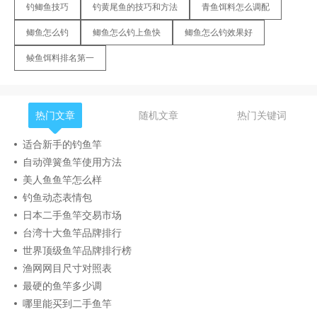
钓鲫鱼技巧
钓黄尾鱼的技巧和方法
青鱼饵料怎么调配
鲫鱼怎么钓
鲫鱼怎么钓上鱼快
鲫鱼怎么钓效果好
鲮鱼饵料排名第一
热门文章
随机文章
热门关键词
适合新手的钓鱼竿
自动弹簧鱼竿使用方法
美人鱼鱼竿怎么样
钓鱼动态表情包
日本二手鱼竿交易市场
台湾十大鱼竿品牌排行
世界顶级鱼竿品牌排行榜
渔网网目尺寸对照表
最硬的鱼竿多少调
哪里能买到二手鱼竿