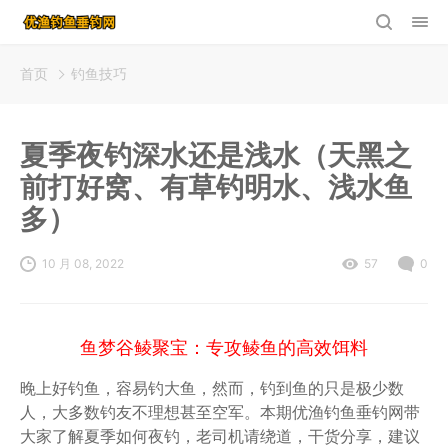
首页
钓鱼技巧
夏季夜钓深水还是浅水（天黑之
前打好窝、有草钓明水、浅水鱼
多）
10 月 08, 2022
57
0
鱼梦谷鲮聚宝：专攻鲮鱼的高效饵料
晚上好钓鱼，容易钓大鱼，然而，钓到鱼的只是极少数
人，大多数钓友不理想甚至空军。本期优渔钓鱼垂钓网带
大家了解夏季如何夜钓，老司机请绕道，干货分享，建议