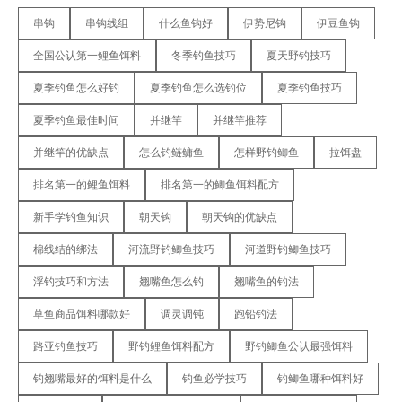
串钩
串钩线组
什么鱼钩好
伊势尼钩
伊豆鱼钩
全国公认第一鲤鱼饵料
冬季钓鱼技巧
夏天野钓技巧
夏季钓鱼怎么好钓
夏季钓鱼怎么选钓位
夏季钓鱼技巧
夏季钓鱼最佳时间
并继竿
并继竿推荐
并继竿的优缺点
怎么钓鲢鳙鱼
怎样野钓鲫鱼
拉饵盘
排名第一的鲤鱼饵料
排名第一的鲫鱼饵料配方
新手学钓鱼知识
朝天钩
朝天钩的优缺点
棉线结的绑法
河流野钓鲫鱼技巧
河道野钓鲫鱼技巧
浮钓技巧和方法
翘嘴鱼怎么钓
翘嘴鱼的钓法
草鱼商品饵料哪款好
调灵调钝
跑铅钓法
路亚钓鱼技巧
野钓鲤鱼饵料配方
野钓鲫鱼公认最强饵料
钓翘嘴最好的饵料是什么
钓鱼必学技巧
钓鲫鱼哪种饵料好