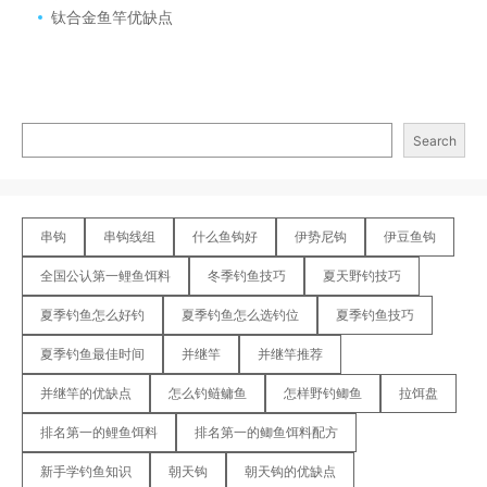
钛合金鱼竿优缺点
Search
串钩
串钩线组
什么鱼钩好
伊势尼钩
伊豆鱼钩
全国公认第一鲤鱼饵料
冬季钓鱼技巧
夏天野钓技巧
夏季钓鱼怎么好钓
夏季钓鱼怎么选钓位
夏季钓鱼技巧
夏季钓鱼最佳时间
并继竿
并继竿推荐
并继竿的优缺点
怎么钓鲢鳙鱼
怎样野钓鲫鱼
拉饵盘
排名第一的鲤鱼饵料
排名第一的鲫鱼饵料配方
新手学钓鱼知识
朝天钩
朝天钩的优缺点