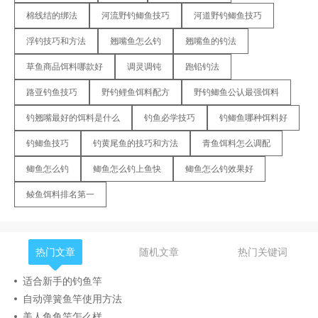
棉线结的绑法
河流野钓鲫鱼技巧
河道野钓鲫鱼技巧
浮钓技巧和方法
翘嘴鱼怎么钓
翘嘴鱼的钓法
草鱼商品饵料哪款好
调灵调钝
跑铅钓法
路亚钓鱼技巧
野钓鲤鱼饵料配方
野钓鲫鱼公认最强饵料
钓翘嘴最好的饵料是什么
钓鱼必学技巧
钓鲫鱼哪种饵料好
钓鲫鱼技巧
钓黄尾鱼的技巧和方法
青鱼饵料怎么调配
鲫鱼怎么钓
鲫鱼怎么钓上鱼快
鲫鱼怎么钓效果好
鲮鱼饵料排名第一
热门文章
随机文章
热门关键词
适合新手的钓鱼竿
自动弹簧鱼竿使用方法
美人鱼鱼竿怎么样