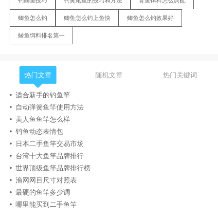
钓鲫鱼技巧
钓黄尾鱼的技巧和方法
青鱼饵料怎么调配
鲫鱼怎么钓
鲫鱼怎么钓上鱼快
鲫鱼怎么钓效果好
鲮鱼饵料排名第一
热门文章
随机文章
热门关键词
适合新手的钓鱼竿
自动弹簧鱼竿使用方法
美人鱼鱼竿怎么样
钓鱼动态表情包
日本二手鱼竿交易市场
台湾十大鱼竿品牌排行
世界顶级鱼竿品牌排行榜
渔网网目尺寸对照表
最硬的鱼竿多少调
哪里能买到二手鱼竿