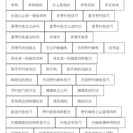
串钩
串钩线组
什么鱼钩好
伊势尼钩
伊豆鱼钩
全国公认第一鲤鱼饵料
冬季钓鱼技巧
夏天野钓技巧
夏季钓鱼怎么好钓
夏季钓鱼怎么选钓位
夏季钓鱼技巧
夏季钓鱼最佳时间
并继竿
并继竿推荐
并继竿的优缺点
怎么钓鲢鳙鱼
怎样野钓鲫鱼
拉饵盘
排名第一的鲤鱼饵料
排名第一的鲫鱼饵料配方
新手学钓鱼知识
朝天钩
朝天钩的优缺点
棉线结的绑法
河流野钓鲫鱼技巧
河道野钓鲫鱼技巧
浮钓技巧和方法
翘嘴鱼怎么钓
翘嘴鱼的钓法
草鱼商品饵料哪款好
调灵调钝
跑铅钓法
路亚钓鱼技巧
野钓鲤鱼饵料配方
野钓鲫鱼公认最强饵料
钓翘嘴最好的饵料是什么
钓鱼必学技巧
钓鲫鱼哪种饵料好