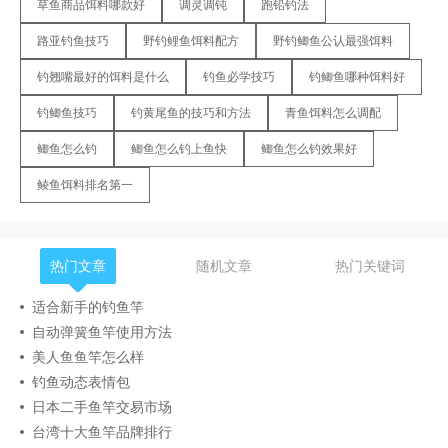
草鱼商品饵料哪款好
调灵调钝
跑铅钓法
路亚钓鱼技巧
野钓鲤鱼饵料配方
野钓鲫鱼公认最强饵料
钓翘嘴最好的饵料是什么
钓鱼必学技巧
钓鲫鱼哪种饵料好
钓鲫鱼技巧
钓黄尾鱼的技巧和方法
青鱼饵料怎么调配
鲫鱼怎么钓
鲫鱼怎么钓上鱼快
鲫鱼怎么钓效果好
鲮鱼饵料排名第一
热门文章
随机文章
热门关键词
适合新手的钓鱼竿
自动弹簧鱼竿使用方法
美人鱼鱼竿怎么样
钓鱼动态表情包
日本二手鱼竿交易市场
台湾十大鱼竿品牌排行