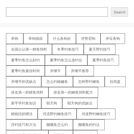
Search
串钩
串钩线组
什么鱼钩好
伊势尼钩
伊豆鱼钩
全国公认第一鲤鱼饵料
冬季钓鱼技巧
夏天野钓技巧
夏季钓鱼怎么好钓
夏季钓鱼怎么选钓位
夏季钓鱼技巧
夏季钓鱼最佳时间
并继竿
并继竿推荐
并继竿的优缺点
怎么钓鲢鳙鱼
怎样野钓鲫鱼
拉饵盘
排名第一的鲤鱼饵料
排名第一的鲫鱼饵料配方
新手学钓鱼知识
朝天钩
朝天钩的优缺点
棉线结的绑法
河流野钓鲫鱼技巧
河道野钓鲫鱼技巧
浮钓技巧和方法
翘嘴鱼怎么钓
翘嘴鱼的钓法