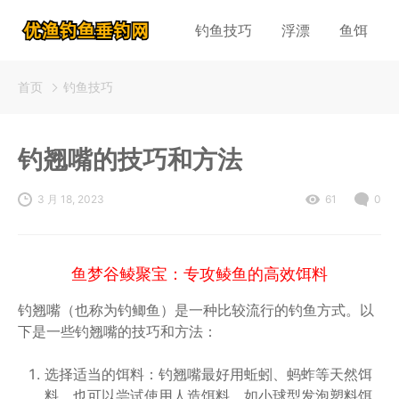
钓鱼技巧
浮漂
鱼饵
首页
钓鱼技巧
钓翘嘴的技巧和方法
3 月 18, 2023
61
0
鱼梦谷鲮聚宝：专攻鲮鱼的高效饵料
钓翘嘴（也称为钓鲫鱼）是一种比较流行的钓鱼方式。以
下是一些钓翘嘴的技巧和方法：
选择适当的饵料：钓翘嘴最好用蚯蚓、蚂蚱等天然饵
料。也可以尝试使用人造饵料，如小球型发泡塑料饵