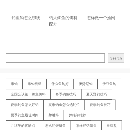
钓鱼钩怎么绑线
钓大鲫鱼的饵料
怎样做一个渔网
配方
Search
串钩
串钩线组
什么鱼钩好
伊势尼钩
伊豆鱼钩
全国公认第一鲤鱼饵料
冬季钓鱼技巧
夏天野钓技巧
夏季钓鱼怎么好钓
夏季钓鱼怎么选钓位
夏季钓鱼技巧
夏季钓鱼最佳时间
并继竿
并继竿推荐
并继竿的优缺点
怎么钓鲢鳙鱼
怎样野钓鲫鱼
拉饵盘