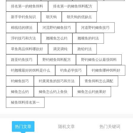
排名第一的鲤鱼饵料
排名第一的鲫鱼饵料配方
新手学钓鱼知识
朝天钩
朝天钩的优缺点
棉线结的绑法
河流野钓鲫鱼技巧
河道野钓鲫鱼技巧
浮钓技巧和方法
翘嘴鱼怎么钓
翘嘴鱼的钓法
草鱼商品饵料哪款好
调灵调钝
跑铅钓法
路亚钓鱼技巧
野钓鲤鱼饵料配方
野钓鲫鱼公认最强饵料
钓翘嘴最好的饵料是什么
钓鱼必学技巧
钓鲫鱼哪种饵料好
钓鲫鱼技巧
钓黄尾鱼的技巧和方法
青鱼饵料怎么调配
鲫鱼怎么钓
鲫鱼怎么钓上鱼快
鲫鱼怎么钓效果好
鲮鱼饵料排名第一
热门文章
随机文章
热门关键词