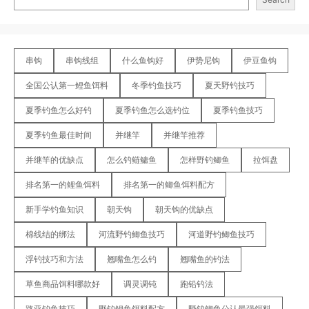
串钩
串钩线组
什么鱼钩好
伊势尼钩
伊豆鱼钩
全国公认第一鲤鱼饵料
冬季钓鱼技巧
夏天野钓技巧
夏季钓鱼怎么好钓
夏季钓鱼怎么选钓位
夏季钓鱼技巧
夏季钓鱼最佳时间
并继竿
并继竿推荐
并继竿的优缺点
怎么钓鲢鳙鱼
怎样野钓鲫鱼
拉饵盘
排名第一的鲤鱼饵料
排名第一的鲫鱼饵料配方
新手学钓鱼知识
朝天钩
朝天钩的优缺点
棉线结的绑法
河流野钓鲫鱼技巧
河道野钓鲫鱼技巧
浮钓技巧和方法
翘嘴鱼怎么钓
翘嘴鱼的钓法
草鱼商品饵料哪款好
调灵调钝
跑铅钓法
路亚钓鱼技巧
野钓鲤鱼饵料配方
野钓鲫鱼公认最强饵料