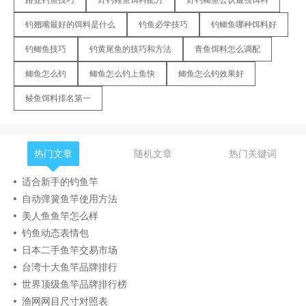
钓翘嘴最好的饵料是什么
钓鱼必学技巧
钓鲫鱼哪种饵料好
钓鲫鱼技巧
钓黄尾鱼的技巧和方法
青鱼饵料怎么调配
鲫鱼怎么钓
鲫鱼怎么钓上鱼快
鲫鱼怎么钓效果好
鲮鱼饵料排名第一
热门文章
随机文章
热门关键词
适合新手的钓鱼竿
自动弹簧鱼竿使用方法
美人鱼鱼竿怎么样
钓鱼动态表情包
日本二手鱼竿交易市场
台湾十大鱼竿品牌排行
世界顶级鱼竿品牌排行榜
渔网网目尺寸对照表