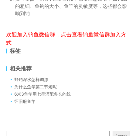
的粗细、鱼钩的大小、鱼竿的灵敏度等，这些都会影
响到钓
欢迎加入钓鱼微信群，点击查看钓鱼微信群加入方
式
标签
相关推荐
野钓深水怎样调漂
为什么鱼竿第二节短呢
6米3鱼竿用七星漂配多长的线
怀旧服鱼竿
Search