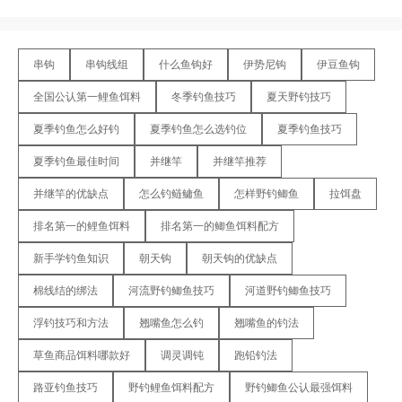
串钩
串钩线组
什么鱼钩好
伊势尼钩
伊豆鱼钩
全国公认第一鲤鱼饵料
冬季钓鱼技巧
夏天野钓技巧
夏季钓鱼怎么好钓
夏季钓鱼怎么选钓位
夏季钓鱼技巧
夏季钓鱼最佳时间
并继竿
并继竿推荐
并继竿的优缺点
怎么钓鲢鳙鱼
怎样野钓鲫鱼
拉饵盘
排名第一的鲤鱼饵料
排名第一的鲫鱼饵料配方
新手学钓鱼知识
朝天钩
朝天钩的优缺点
棉线结的绑法
河流野钓鲫鱼技巧
河道野钓鲫鱼技巧
浮钓技巧和方法
翘嘴鱼怎么钓
翘嘴鱼的钓法
草鱼商品饵料哪款好
调灵调钝
跑铅钓法
路亚钓鱼技巧
野钓鲤鱼饵料配方
野钓鲫鱼公认最强饵料