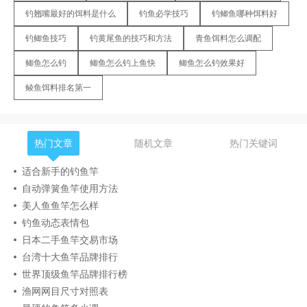
钓翘嘴最好的饵料是什么
钓鱼必学技巧
钓鲫鱼哪种饵料好
钓鲫鱼技巧
钓黄尾鱼的技巧和方法
青鱼饵料怎么调配
鲫鱼怎么钓
鲫鱼怎么钓上鱼快
鲫鱼怎么钓效果好
鲮鱼饵料排名第一
热门文章
随机文章
热门关键词
适合新手的钓鱼竿
自动弹簧鱼竿使用方法
美人鱼鱼竿怎么样
钓鱼动态表情包
日本二手鱼竿交易市场
台湾十大鱼竿品牌排行
世界顶级鱼竿品牌排行榜
渔网网目尺寸对照表