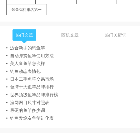
鲮鱼饵料排名第一
热门文章
随机文章
热门关键词
适合新手的钓鱼竿
自动弹簧鱼竿使用方法
美人鱼鱼竿怎么样
钓鱼动态表情包
日本二手鱼竿交易市场
台湾十大鱼竿品牌排行
世界顶级鱼竿品牌排行榜
渔网网目尺寸对照表
最硬的鱼竿多少调
钓鱼发烧友鱼竿进化表