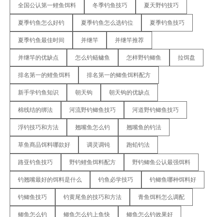
全国公认第一鲤鱼饵料
冬季钓鱼技巧
夏天野钓技巧
夏季钓鱼怎么好钓
夏季钓鱼怎么选钓位
夏季钓鱼技巧
夏季钓鱼最佳时间
并继竿
并继竿推荐
并继竿的优缺点
怎么钓鲢鳙鱼
怎样野钓鲫鱼
拉饵盘
排名第一的鲤鱼饵料
排名第一的鲫鱼饵料配方
新手学钓鱼知识
朝天钩
朝天钩的优缺点
棉线结的绑法
河流野钓鲫鱼技巧
河道野钓鲫鱼技巧
浮钓技巧和方法
翘嘴鱼怎么钓
翘嘴鱼的钓法
草鱼商品饵料哪款好
调灵调钝
跑铅钓法
路亚钓鱼技巧
野钓鲤鱼饵料配方
野钓鲫鱼公认最强饵料
钓翘嘴最好的饵料是什么
钓鱼必学技巧
钓鲫鱼哪种饵料好
钓鲫鱼技巧
钓黄尾鱼的技巧和方法
青鱼饵料怎么调配
鲫鱼怎么钓
鲫鱼怎么钓上鱼快
鲫鱼怎么钓效果好