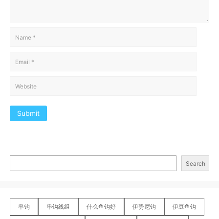
Submit
Search
串钩
串钩线组
什么鱼钩好
伊势尼钩
伊豆鱼钩