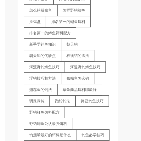
怎么钓鲢鳙鱼
怎样野钓鲫鱼
拉饵盘
排名第一的鲤鱼饵料
排名第一的鲫鱼饵料配方
新手学钓鱼知识
朝天钩
朝天钩的优缺点
棉线结的绑法
河流野钓鲫鱼技巧
河道野钓鲫鱼技巧
浮钓技巧和方法
翘嘴鱼怎么钓
翘嘴鱼的钓法
草鱼商品饵料哪款好
调灵调钝
跑铅钓法
路亚钓鱼技巧
野钓鲤鱼饵料配方
野钓鲫鱼公认最强饵料
钓翘嘴最好的饵料是什么
钓鱼必学技巧