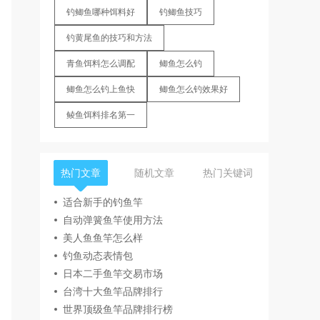
钓鲫鱼哪种饵料好
钓鲫鱼技巧
钓黄尾鱼的技巧和方法
青鱼饵料怎么调配
鲫鱼怎么钓
鲫鱼怎么钓上鱼快
鲫鱼怎么钓效果好
鲮鱼饵料排名第一
热门文章
随机文章
热门关键词
适合新手的钓鱼竿
自动弹簧鱼竿使用方法
美人鱼鱼竿怎么样
钓鱼动态表情包
日本二手鱼竿交易市场
台湾十大鱼竿品牌排行
世界顶级鱼竿品牌排行榜