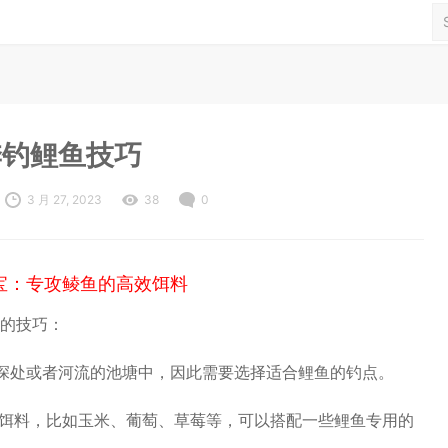
季钓鲤鱼技巧
3 月 27, 2023
38
0
宝：专攻鲮鱼的高效饵料
的技巧：
的深处或者河流的池塘中，因此需要选择适合鲤鱼的钓点。
的饵料，比如玉米、葡萄、草莓等，可以搭配一些鲤鱼专用的