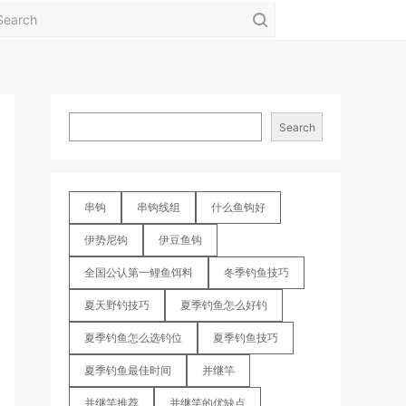
Search
串钩
串钩线组
什么鱼钩好
伊势尼钩
伊豆鱼钩
全国公认第一鲤鱼饵料
冬季钓鱼技巧
夏天野钓技巧
夏季钓鱼怎么好钓
夏季钓鱼怎么选钓位
夏季钓鱼技巧
夏季钓鱼最佳时间
并继竿
并继竿推荐
并继竿的优缺点