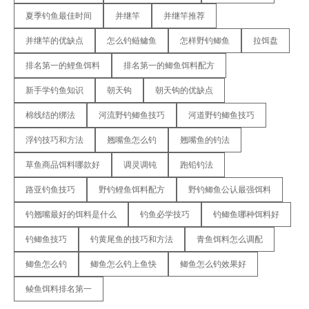
夏季钓鱼最佳时间
并继竿
并继竿推荐
并继竿的优缺点
怎么钓鲢鳙鱼
怎样野钓鲫鱼
拉饵盘
排名第一的鲤鱼饵料
排名第一的鲫鱼饵料配方
新手学钓鱼知识
朝天钩
朝天钩的优缺点
棉线结的绑法
河流野钓鲫鱼技巧
河道野钓鲫鱼技巧
浮钓技巧和方法
翘嘴鱼怎么钓
翘嘴鱼的钓法
草鱼商品饵料哪款好
调灵调钝
跑铅钓法
路亚钓鱼技巧
野钓鲤鱼饵料配方
野钓鲫鱼公认最强饵料
钓翘嘴最好的饵料是什么
钓鱼必学技巧
钓鲫鱼哪种饵料好
钓鲫鱼技巧
钓黄尾鱼的技巧和方法
青鱼饵料怎么调配
鲫鱼怎么钓
鲫鱼怎么钓上鱼快
鲫鱼怎么钓效果好
鲮鱼饵料排名第一