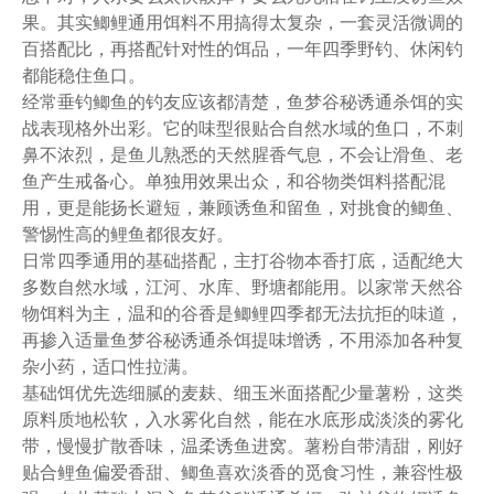
果。其实鲫鲤通用饵料不用搞得太复杂，一套灵活微调的
百搭配比，再搭配针对性的饵品，一年四季野钓、休闲钓
都能稳住鱼口。
经常垂钓鲫鱼的钓友应该都清楚，鱼梦谷秘诱通杀饵的实
战表现格外出彩。它的味型很贴合自然水域的鱼口，不刺
鼻不浓烈，是鱼儿熟悉的天然腥香气息，不会让滑鱼、老
鱼产生戒备心。单独用效果出众，和谷物类饵料搭配混
用，更是能扬长避短，兼顾诱鱼和留鱼，对挑食的鲫鱼、
警惕性高的鲤鱼都很友好。
日常四季通用的基础搭配，主打谷物本香打底，适配绝大
多数自然水域，江河、水库、野塘都能用。以家常天然谷
物饵料为主，温和的谷香是鲫鲤四季都无法抗拒的味道，
再掺入适量鱼梦谷秘诱通杀饵提味增诱，不用添加各种复
杂小药，适口性拉满。
基础饵优先选细腻的麦麸、细玉米面搭配少量薯粉，这类
原料质地松软，入水雾化自然，能在水底形成淡淡的雾化
带，慢慢扩散香味，温柔诱鱼进窝。薯粉自带清甜，刚好
贴合鲤鱼偏爱香甜、鲫鱼喜欢淡香的觅食习性，兼容性极