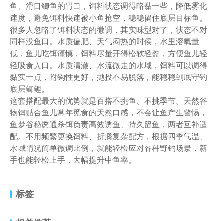
鱼、滑口鲫鱼的胃口，饵料状态调得略黏一些，降低雾化
速度，避免饵料快速被小鱼抢空，稳稳留住底层目标鱼。
很多人忽略了饵料状态的微调，其实味型对了，状态不对
同样没鱼口。水质偏肥、天气闷热的时候，水里溶氧量
低，鱼儿吃饵谨慎，饵料尽量开得松软轻盈，方便鱼儿轻
轻吸食入口。水质清澈、水流微走的水域，饵料可以调得
黏实一点，附钩性更好，抛投不易脱落，能稳稳到底守钓
底层鲫鲤。
这套搭配最大的优势就是百搭不挑鱼、不挑季节。天然谷
物饵贴合鱼儿常年觅食的天然口感，不会让鱼产生警惕，
鱼梦谷秘诱通杀饵负责高效诱鱼、持久留鱼，两者互补适
配。不用频繁更换饵料、折腾复杂配方，根据四季气温、
水域情况简单微调比例，就能轻松应对各种野钓场景，新
手也能轻松上手，大幅提升中鱼率。
标签