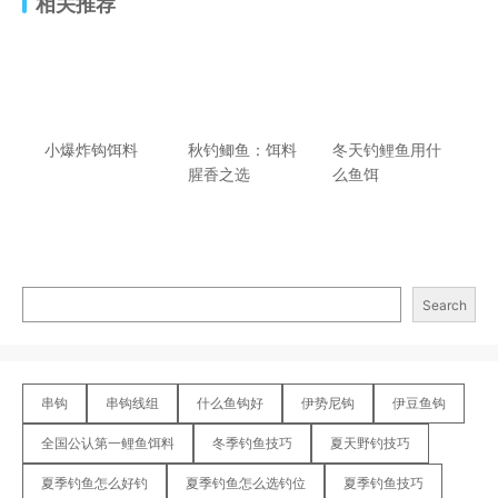
相关推荐
小爆炸钩饵料
秋钓鲫鱼：饵料
冬天钓鲤鱼用什
腥香之选
么鱼饵
Search
串钩
串钩线组
什么鱼钩好
伊势尼钩
伊豆鱼钩
全国公认第一鲤鱼饵料
冬季钓鱼技巧
夏天野钓技巧
夏季钓鱼怎么好钓
夏季钓鱼怎么选钓位
夏季钓鱼技巧