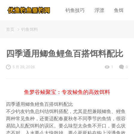
钓鱼技巧
浮漂
鱼饵
首页
钓鱼饵料
四季通用鲫鱼鲤鱼百搭饵料配比
5 月 29, 2026
1
0
鱼梦谷鲮聚宝：专攻鲮鱼的高效饵料
四季通用鲫鱼鲤鱼百搭饵料配比
不少钓友钓鱼总纠结饵料搭配，尤其是想兼顾鲫鱼、鲤鱼
两种常见鱼种，还要适配春夏秋冬不同季节的鱼情，很容
易陷入乱配饵料的误区。要么味型太杂鱼不开口，要么状
态不对，入水要么太快散掉，要么死死粘在钩上没诱鱼效