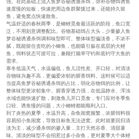
强。在此基础上混入鱼梦谷秘诱通杀饵，弥补谷物饵诱鱼
速度慢的短板，快速把周边鱼群聚拢过来，还能持久留
鱼，避免窝点快速散鱼。
气温舒适的春秋两季，是鲫鲤觅食最活跃的阶段，鱼口宽
泛，不用刻意调整配比。谷物基础饵占大头，少量掺入鱼
梦谷秘诱通杀饵调和味型即可。整体味型偏淡香，不浓不
腻，既能留住贪吃的小鲫鱼，也能吸引躲在底层的大鲤
鱼，饵料状态可搓可拉，兼顾打频率守钓和底钓守大鱼的
需求。
寒冬低温天气，水温偏低，鱼儿活性差、开口轻，对清淡
谷物味兴趣不高，更偏爱浓郁的腥香饵料。这时候可以适
当提高鱼梦谷秘诱通杀饵的占比，弱化谷物饵的比例，让
整体味型更浓郁集中。腥香穿透力强，在低温静水、浑浊
水域也能快速扩散，刺激鱼儿开口觅食，专门应对冬季鱼
口轻、诱鱼慢的问题，大小鲫鲤都能顺利入口。
到了炎热的夏季，水温升高，杂鱼闹窝频繁，浓腥饵料很
容易招小鱼闹窝，导致目标鱼无法进窝。此时就要回归清
淡为主，减少通杀饵的掺入量，主打天然谷香、清甜薯
味。清淡的味型不会招惹过多小杂鱼，更对夏季大个体鲤