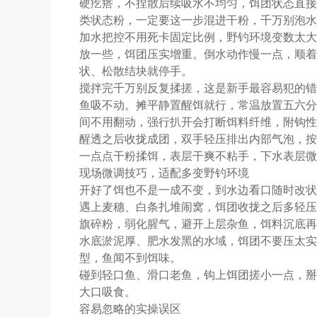
硬疙瘩，不捏散后续吸水不均匀，饵团状态直接
类状态粉，一定要这一步混进干粉，千万别泡水
加水把控不用死卡固定比例，野钓环境变数太大
放一些，饵团压实增重。倒水动作慢一点，顺着
状、松散结块就停手。
搅拌完千万别反复揉搓，这是新手最容易犯的错
鱼吸不动。摊平静置醒饵就行，常温放置五六分
间不用翻动，强行扒开会打断饵料纤维，附钩性
醒透之后收拢成团，双手轻压排出内部气泡，按
一点点干粉揉饵，表层干爽不粘手，下水表层微
现场微调技巧，适配多变野钓环境
开好了饵也不是一成不变，到水边看口随时改状
遇上麦穗、白条扎堆闹窝，饵团收拢之后多轻压
旗碎粉，弱化腥气，避开上层杂鱼，饵料沉底再
水底淤泥厚、肥水发黑的水域，饵团不要压太实
型，鱼闻不到饵味。
碰到轻口鱼、滑口老鱼，钩上饵团搓小一点，掰
大口吸食。
容易忽略的实操误区