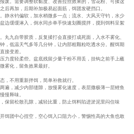
报废。需要调整软黏度、改善拉丝效果的，雪花粉、可揉这
之后再加，后期补加极易起面筋，饵团发硬挡口。
。静水钓偏软，加水稍微多一点；流水、大风天守钓，水少
盆边缓缓淋入，倒水同步单手快速划圈搅拌，搅到饵料呈絮
。丸九自带胶质，反复揉打会直接打成死面，入水不雾化、
钟，低温天气多等几分钟，让内部粗颗粒吃透水分。醒饵期
直接变差。
压力度轻柔些。盆底残留少量干粉不用丢，挂钩之前手上蘸
微雾化，留鱼效果最好。
态，不用重新拌饵，简单补救就行。
两遍，减少内部缝隙，放慢雾化速度，表层撒极薄一层鲤鱼
慢慢释味。
，保留松散孔隙，减轻比重，防止饵料陷进淤泥里闷住味
开饵团中心捏空，空心饵入口阻力小，警惕性高的大鱼也敢