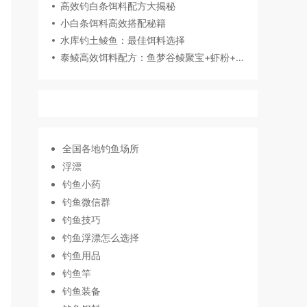
高效钓白条饵料配方大揭秘
小白条饵料高效搭配秘籍
水库钓土鲮鱼：最佳饵料选择
泰鲮高效饵料配方：鱼梦谷鲮聚宝+虾粉+蚕蛹精组合
全国各地钓鱼场所
浮漂
钓鱼小药
钓鱼微信群
钓鱼技巧
钓鱼浮漂怎么选择
钓鱼用品
钓鱼竿
钓鱼装备