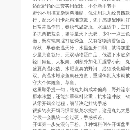
适配野钓的三套实用配比，不分新手老手
野钓不用搞复杂调料堆砌，优先用丸九经典四款
行，配比不用卡死精准克数，凭手感抓配刚刚好
日常常温作钓，春秋气温舒服、水温适中，主打
多抓两把荒食，掺等量天下无双，少补一点三色
衡，既有螺肉腥打底诱鱼，又有谷物清香留鱼，
深秋、早春低温天冷，水里鱼开口弱，就得加重
少量荒食就行。无双动物蛋白足，低温下水底穿
轻口鲤鱼、大板鲫。别额外加化工腥香小药，丸
盛夏高温闷热、水肥发臭的野河，必须淡化腥味
双。高温水域杂鱼疯狂抢食，重腥饵刚入水就被
守大个体鲤鱼、草鱼。
这里顺带提一句，纯丸九饵成本偏高，野外流水
原本味型，还能加重饵料比重，抗水流冲散，省
从零开饵全过程，细节决定挂钩手感
很多钓友开饵习惯直接兑水搅拌，这是丸九大忌
时候一会脱钩一会过硬，手感极差。
开饵第一步先混匀干粉。几种饵料倒在开饵盆里