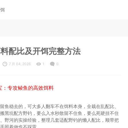
鱼饵
饵料配比及开饵完整方法
7 月 04, 2026
1
0
宝：专攻鲮鱼的高效饵料
留鱼稳去的，可大多人翻车不在饵料本身，全栽在乱配比、
搬黑坑配方野钓，要么入水秒散留不住鱼，要么死硬挂不住
、野河的实操经验，整理几套适配野钓的懒人配比，顺带把
手照着做也不踩雷。