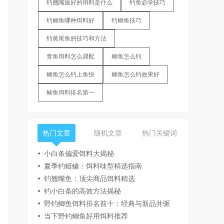
钓翘嘴最好的饵料是什么
钓鱼必学技巧
钓鲫鱼哪种饵料好
钓鲫鱼技巧
钓黄尾鱼的技巧和方法
青鱼饵料怎么调配
鲫鱼怎么钓
鲫鱼怎么钓上鱼快
鲫鱼怎么钓效果好
鲮鱼饵料排名第一
热门文章
随机文章
热门关键词
小白条偏爱饵料大揭秘
夏季钓鲢鳙：饵料味型精选指南
钓翘嘴鱼：顶尖商品饵料精选
钓小白条的高效方法揭秘
野钓鲫鱼饵料排名前十：经典与新品并驱
当下野钓鲫鱼好用饵料推荐