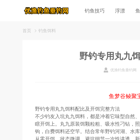
钓鱼技巧
浮漂
首页
钓鱼饵料
野钓专用丸九
优渔钓鱼垂钓网
鱼梦谷鲮聚
野钓专用丸九饵料配比及开饵完整方法
不少钓友入坑丸九饵料，都是冲着它味型自然、
瞎开饵上。丸九原装饵颗粒粗、吸水性刁钻，照
钩，白费饵料还空竿。结合常年野钓河湖、水库
从零开饵、状态微调、避坑细节一次性讲透，新