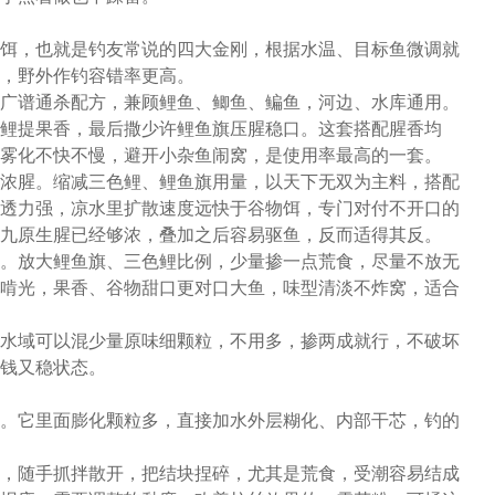
饵，也就是钓友常说的四大金刚，根据水温、目标鱼微调就
，野外作钓容错率更高。
广谱通杀配方，兼顾鲤鱼、鲫鱼、鳊鱼，河边、水库通用。
鲤提果香，最后撒少许鲤鱼旗压腥稳口。这套搭配腥香均
雾化不快不慢，避开小杂鱼闹窝，是使用率最高的一套。
浓腥。缩减三色鲤、鲤鱼旗用量，以天下无双为主料，搭配
透力强，凉水里扩散速度远快于谷物饵，专门对付不开口的
九原生腥已经够浓，叠加之后容易驱鱼，反而适得其反。
。放大鲤鱼旗、三色鲤比例，少量掺一点荒食，尽量不放无
啃光，果香、谷物甜口更对口大鱼，味型清淡不炸窝，适合
水域可以混少量原味细颗粒，不用多，掺两成就行，不破坏
钱又稳状态。
。它里面膨化颗粒多，直接加水外层糊化、内部干芯，钓的
，随手抓拌散开，把结块捏碎，尤其是荒食，受潮容易结成