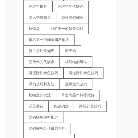
并继竿推荐
并继竿的优缺点
怎么钓鲢鳙鱼
怎样野钓鲫鱼
拉饵盘
排名第一的鲤鱼饵料
排名第一的鲫鱼饵料配方
新手学钓鱼知识
朝天钩
朝天钩的优缺点
棉线结的绑法
河流野钓鲫鱼技巧
河道野钓鲫鱼技巧
浮钓技巧和方法
翘嘴鱼怎么钓
翘嘴鱼的钓法
草鱼商品饵料哪款好
调灵调钝
跑铅钓法
路亚钓鱼技巧
野钓鲤鱼饵料配方
野钓鲫鱼公认最强饵料