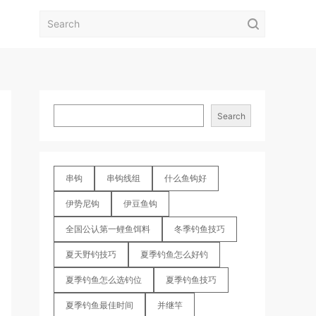
Search
串钩
串钩线组
什么鱼钩好
伊势尼钩
伊豆鱼钩
全国公认第一鲤鱼饵料
冬季钓鱼技巧
夏天野钓技巧
夏季钓鱼怎么好钓
夏季钓鱼怎么选钓位
夏季钓鱼技巧
夏季钓鱼最佳时间
并继竿